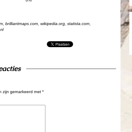
0%
 brilliantmaps.com, wikipedia.org, statista.com,
nl
eacties
en zijn gemarkeerd met
*