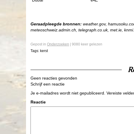
Dubai
VAE
Geraadpleegde bronnen:
weather.gov, hamusoku.com,
meteoschweiz.admin.ch, telegraph.co.uk, met.ie, knmi.
Gepost in
Onderzoeken
| 9080 keer gelezen
Tags:
kerst
R
Geen reacties gevonden
Schrijf een reactie
Je e-mailadres wordt niet gepubliceerd.
Vereiste veld
Reactie