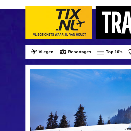
TR
Vliegen
Reportages
Top 10's