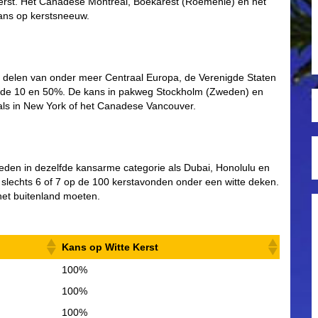
 kerst. Het Canadese Montreal, Boekarest (Roemenië) en het
ans op kerstsneeuw.
ote delen van onder meer Centraal Europa, de Verenigde Staten
sen de 10 en 50%. De kans in pakweg Stockholm (Zweden) en
t als in New York of het Canadese Vancouver.
teden in dezelfde kansarme categorie als Dubai, Honolulu en
slechts 6 of 7 op de 100 kerstavonden onder een witte deken.
 het buitenland moeten.
Kans op Witte Kerst
100%
100%
100%