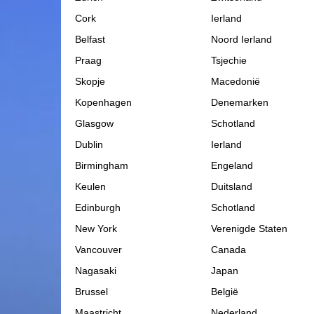
Cork
Ierland
Belfast
Noord Ierland
Praag
Tsjechie
Skopje
Macedonië
Kopenhagen
Denemarken
Glasgow
Schotland
Dublin
Ierland
Birmingham
Engeland
Keulen
Duitsland
Edinburgh
Schotland
New York
Verenigde Staten
Vancouver
Canada
Nagasaki
Japan
Brussel
België
Maastricht
Nederland