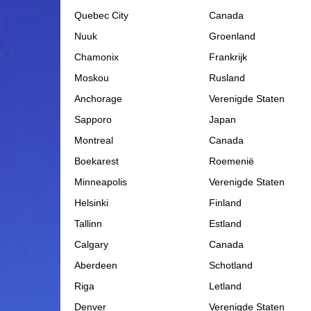
Quebec City
Canada
Nuuk
Groenland
Chamonix
Frankrijk
Moskou
Rusland
Anchorage
Verenigde Staten
Sapporo
Japan
Montreal
Canada
Boekarest
Roemenië
Minneapolis
Verenigde Staten
Helsinki
Finland
Tallinn
Estland
Calgary
Canada
Aberdeen
Schotland
Riga
Letland
Denver
Verenigde Staten