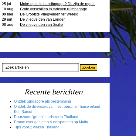
25 jul
Make-up in je handbagage? Dit zijn de regels
10 aug
Grote verschillen in tarieven ruimbagage
09 mei
De Grootste Vliegvelden ter Wereld
29 mrt
De vliegvelden van Londen
08 aug
De vliegvelden van Sicilië
Recente berichten
Ontdek Singapore als bestemming
Ontdek de diversiteit van het tropische Thaise eiland
Koh Samui
Duurzaam ‘groen’ toerisme in Thailand
Droom over genieten & ontspannen op Malta
Tips voor 2 weken Thailand