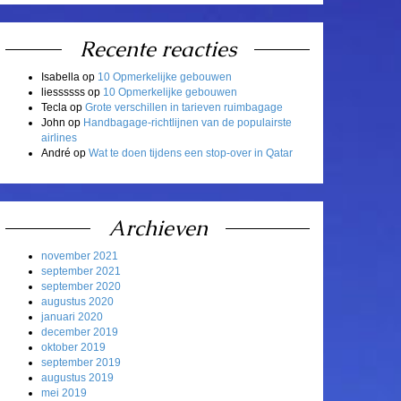
Recente reacties
Isabella
op
10 Opmerkelijke gebouwen
liessssss
op
10 Opmerkelijke gebouwen
Tecla
op
Grote verschillen in tarieven ruimbagage
John
op
Handbagage-richtlijnen van de populairste
airlines
André
op
Wat te doen tijdens een stop-over in Qatar
Archieven
november 2021
september 2021
september 2020
augustus 2020
januari 2020
december 2019
oktober 2019
september 2019
augustus 2019
mei 2019