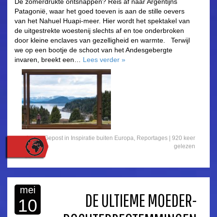
De zomerdrukte ontsnappen? Reis af naar Argentijns
Patagonië, waar het goed toeven is aan de stille oevers
van het Nahuel Huapi-meer. Hier wordt het spektakel van
de uitgestrekte woestenij slechts af en toe onderbroken
door kleine enclaves van gezelligheid en warmte. Terwijl
we op een bootje de schoot van het Andesgebergte
invaren, breekt een…
Lees verder
»
Gepost in
Inspiratie buiten Europa
,
Reportages
| 920 keer
gelezen
mei
DE ULTIEME MOEDER-
10