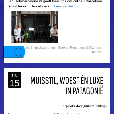
van HolaBarcelona.nl geeft haar tips om culinair Barcelona
te ontdekken! Barcelona’s…
Lees verder
»
Gepost in
Inspiratie binnen Europa
,
Reportages
| 2014 keer
gelezen
mei
MUISSTIL, WOEST ÉN LUXE
15
IN PATAGONIË
geplaatst door
Jurriaan Teulings