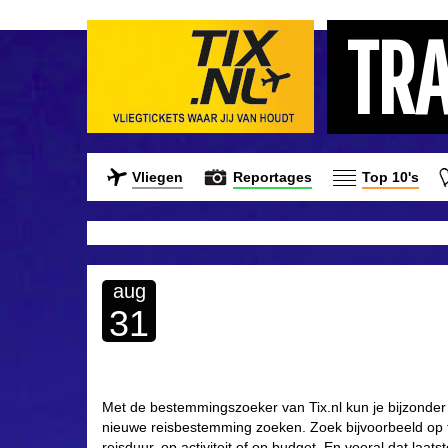
TR
Vliegen
Reportages
Top 10's
aug
31
Met de bestemmingszoeker van Tix.nl kun je bijzonde
nieuwe reisbestemming zoeken. Zoek bijvoorbeeld op 
reisduur, op activiteit of op budget. En vooral dat laatst