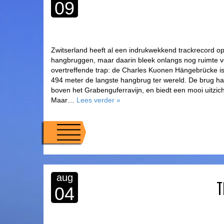
09
Zwitserland heeft al een indrukwekkend trackrecord o
hangbruggen, maar daarin bleek onlangs nog ruimte 
overtreffende trap: de Charles Kuonen Hängebrücke i
494 meter de langste hangbrug ter wereld. De brug ha
boven het Grabenguferravijn, en biedt een mooi uitzic
Maar…
Lees verder
»
aug
T
04