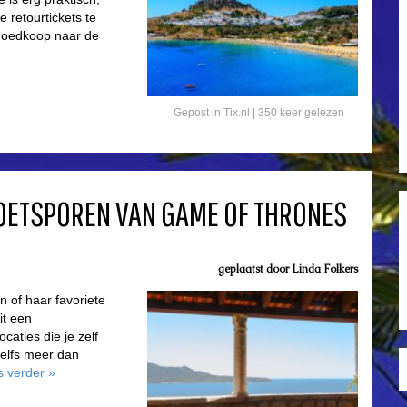
retourtickets te
 goedkoop naar de
Gepost in
Tix.nl
| 350 keer gelezen
VOETSPOREN VAN GAME OF THRONES
geplaatst door
Linda Folkers
n of haar favoriete
it een
caties die je zelf
zelfs meer dan
s verder
»