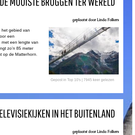
DE MOOISTE BRUGGEN TER WERELD
geplaatst door
Linda Folkers
p het gebied van
voor een
s met een lengte van
ngt zo’n 85 meter
ht op de Matterhorn.
Gepost in
Top 10's
| 7945 keer gelezen
ELEVISIEKIJKEN IN HET BUITENLAND
geplaatst door
Linda Folkers