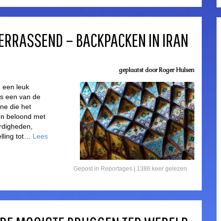
ERRASSEND – BACKPACKEN IN IRAN
geplaatst door
Roger Hulsen
n een leuk
is een van de
ne die het
en beloond met
rdigheden,
elling tot…
Lees
Gepost in
Reportages
| 1386 keer gelezen