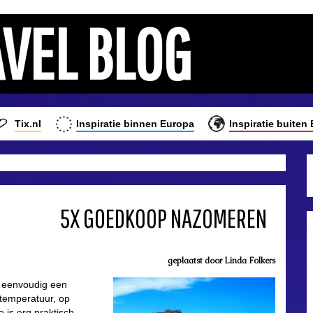
AVEL BLOG
Tix.nl
Inspiratie binnen Europa
Inspiratie buiten
5X GOEDKOOP NAZOMEREN
geplaatst door
Linda Folkers
r eenvoudig een
temperatuur, op
e is erg praktisch,