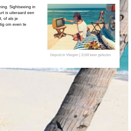
ming. Sightseeing in
rt is uiteraard een
 of als je
ttig om even te
Gepost in
Vliegen
| 3168 keer gelezen