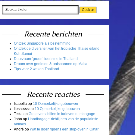
Recente berichten
Ontdek Singapore als bestemming
Ontdek de diversiteit van het tropische Thaise eiland
Koh Samui
Duurzaam ‘groen’ toerisme in Thailand
Droom over genieten & ontspannen op Malta
Tips voor 2 weken Thailand
Recente reacties
Isabella
op
10 Opmerkelijke gebouwen
liessssss
op
10 Opmerkelijke gebouwen
Tecla
op
Grote verschillen in tarieven ruimbagage
John
op
Handbagage-richtlijnen van de populairste
airlines
André
op
Wat te doen tijdens een stop-over in Qatar