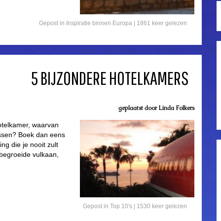
Gepost in
Inspiratie binnen Europa
| 1861 keer gelezen
5 BIJZONDERE HOTELKAMERS
geplaatst door
Linda Folkers
otelkamer, waarvan
 passen? Boek dan eens
g die je nooit zult
begroeide vulkaan,
Gepost in
Top 10's
| 1530 keer gelezen