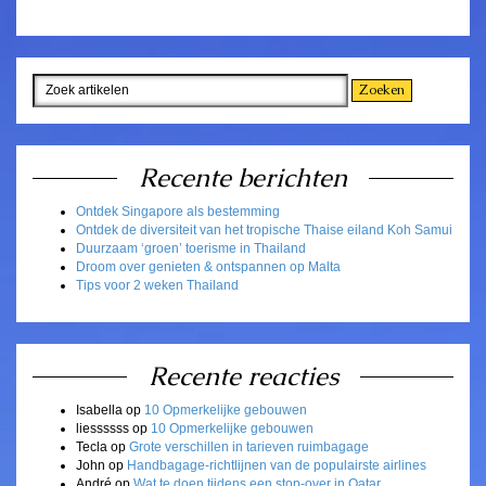
Recente berichten
Ontdek Singapore als bestemming
Ontdek de diversiteit van het tropische Thaise eiland Koh Samui
Duurzaam ‘groen’ toerisme in Thailand
Droom over genieten & ontspannen op Malta
Tips voor 2 weken Thailand
Recente reacties
Isabella
op
10 Opmerkelijke gebouwen
liessssss
op
10 Opmerkelijke gebouwen
Tecla
op
Grote verschillen in tarieven ruimbagage
John
op
Handbagage-richtlijnen van de populairste airlines
André
op
Wat te doen tijdens een stop-over in Qatar