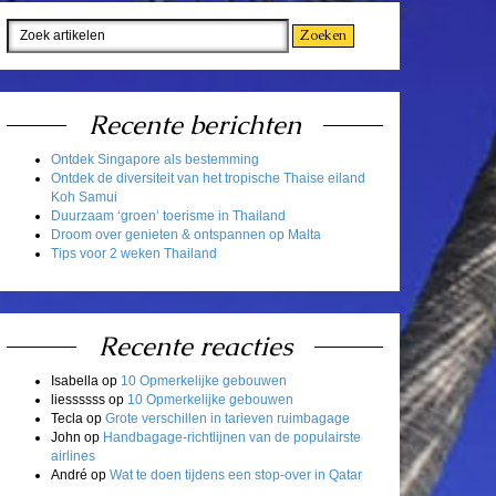
Recente berichten
Ontdek Singapore als bestemming
Ontdek de diversiteit van het tropische Thaise eiland
Koh Samui
Duurzaam ‘groen’ toerisme in Thailand
Droom over genieten & ontspannen op Malta
Tips voor 2 weken Thailand
Recente reacties
Isabella
op
10 Opmerkelijke gebouwen
liessssss
op
10 Opmerkelijke gebouwen
Tecla
op
Grote verschillen in tarieven ruimbagage
John
op
Handbagage-richtlijnen van de populairste
airlines
André
op
Wat te doen tijdens een stop-over in Qatar