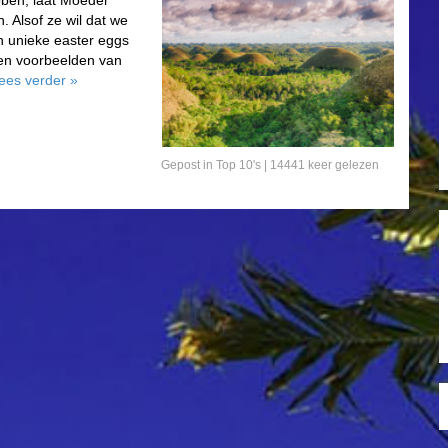
ebben, laat Moeder
. Alsof ze wil dat we
en unieke easter eggs
tien voorbeelden van
ees verder
»
Gepost in
Top 10's
| 14441 keer gelezen