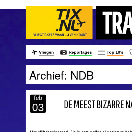
TR
Vliegen
Reportages
Top 10's
Archief: NDB
feb
DE MEEST BIZARRE 
03