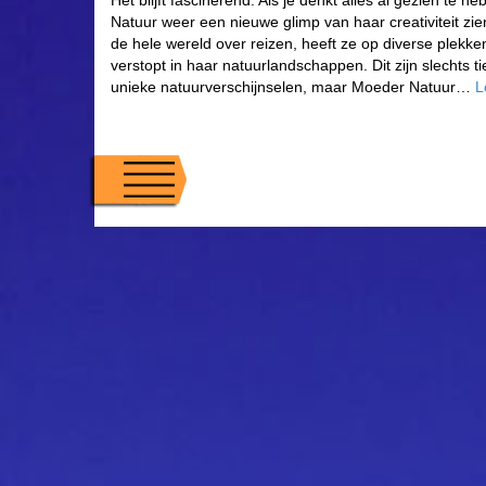
Het blijft fascinerend. Als je denkt alles al gezien te h
Natuur weer een nieuwe glimp van haar creativiteit zien
de hele wereld over reizen, heeft ze op diverse plekk
verstopt in haar natuurlandschappen. Dit zijn slechts 
unieke natuurverschijnselen, maar Moeder Natuur…
L