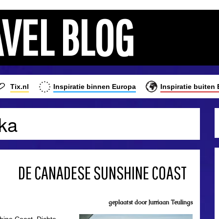
AVEL BLOG
Tix.nl
Inspiratie binnen Europa
Inspiratie buiten
ika
DE CANADESE SUNSHINE COAST
geplaatst door
Jurriaan Teulings