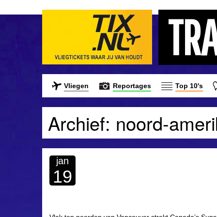
TR
Vliegen
Reportages
Top 10's
Archief: noord-amer
jan
19