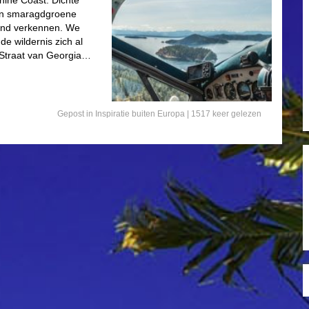
hine Coast. Dichte
 en smaragdgroene
egend verkennen. We
de wildernis zich al
e Straat van Georgia…
Gepost in
Inspiratie buiten Europa
| 1517 keer gelezen