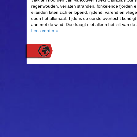
Vlak ten noorden van Vancouver strekt Canada’s Suns
regenwouden, verlaten stranden, fonkelende fjorden
eilanden laten zich er lopend, rijdend, varend én vli
doen het allemaal. Tijdens de eerste overtocht kondigt 
aan met de wind. Die draagt niet alleen het zilt van d
Lees verder
»