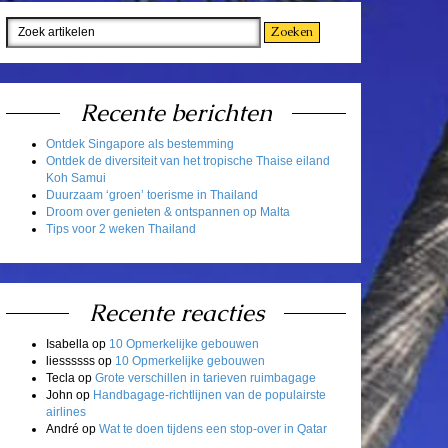
Recente berichten
Ontdek Singapore als bestemming
Ontdek de diversiteit van het tropische Thaise eiland
Koh Samui
Duurzaam ‘groen’ toerisme in Thailand
Droom over genieten & ontspannen op Malta
Tips voor 2 weken Thailand
Recente reacties
Isabella
op
10 Opmerkelijke gebouwen
liessssss
op
10 Opmerkelijke gebouwen
Tecla
op
Grote verschillen in tarieven ruimbagage
John
op
Handbagage-richtlijnen van de populairste
airlines
André
op
Wat te doen tijdens een stop-over in Qatar