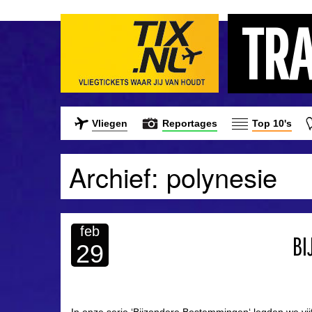
TR
Vliegen
Reportages
Top 10's
Archief: polynesie
feb
BI
29