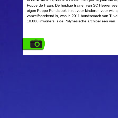
In onze serie ‘Bijzondere Bestemmingen‘ legden we vij
Foppe de Haan. De huidige trainer van SC Heerenveen,
eigen Foppe Fonds ook inzet voor kinderen voor wie sp
vanzelfsprekend is, was in 2011 bondscoach van Tuva
10.000 inwoners is de Polynesische archipel één va