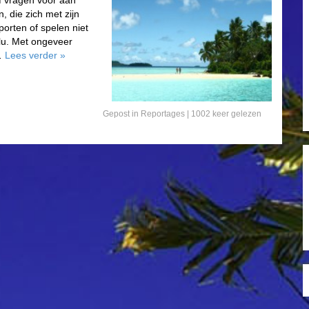
f vragen voor aan
 die zich met zijn
orten of spelen niet
lu. Met ongeveer
n…
Lees verder
»
Gepost in
Reportages
| 1002 keer gelezen