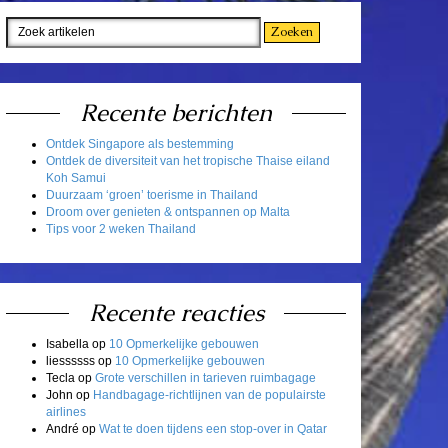
Recente berichten
Ontdek Singapore als bestemming
Ontdek de diversiteit van het tropische Thaise eiland
Koh Samui
Duurzaam ‘groen’ toerisme in Thailand
Droom over genieten & ontspannen op Malta
Tips voor 2 weken Thailand
Recente reacties
Isabella
op
10 Opmerkelijke gebouwen
liessssss
op
10 Opmerkelijke gebouwen
Tecla
op
Grote verschillen in tarieven ruimbagage
John
op
Handbagage-richtlijnen van de populairste
airlines
André
op
Wat te doen tijdens een stop-over in Qatar