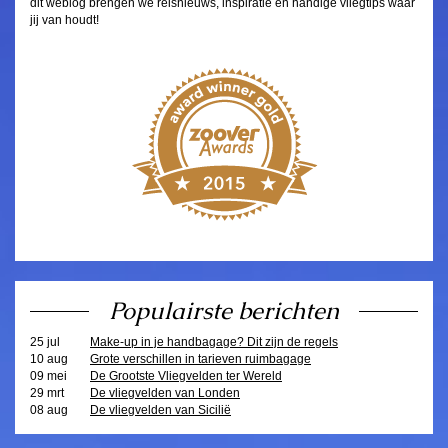
dit weblog brengen we reisnieuws, inspiratie en handige vliegtips waar
jij van houdt!
Populairste berichten
25 jul
Make-up in je handbagage? Dit zijn de regels
10 aug
Grote verschillen in tarieven ruimbagage
09 mei
De Grootste Vliegvelden ter Wereld
29 mrt
De vliegvelden van Londen
08 aug
De vliegvelden van Sicilië