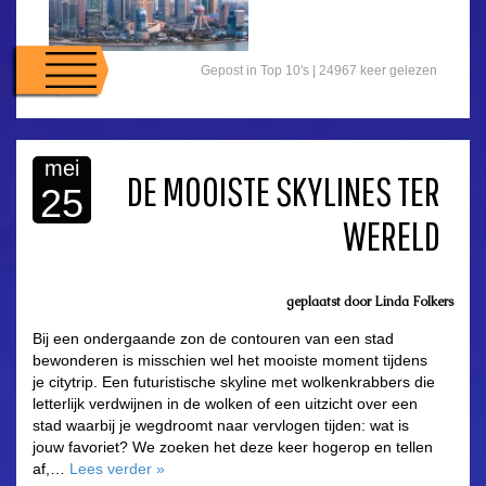
Gepost in
Top 10's
| 24967 keer gelezen
mei
DE MOOISTE SKYLINES TER
25
WERELD
geplaatst door
Linda Folkers
Bij een ondergaande zon de contouren van een stad
bewonderen is misschien wel het mooiste moment tijdens
je citytrip. Een futuristische skyline met wolkenkrabbers die
letterlijk verdwijnen in de wolken of een uitzicht over een
stad waarbij je wegdroomt naar vervlogen tijden: wat is
jouw favoriet? We zoeken het deze keer hogerop en tellen
af,…
Lees verder
»