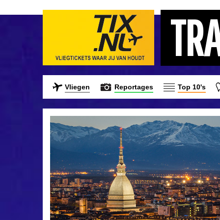
TR
Vliegen
Reportages
Top 10's