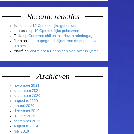
Recente reacties
Isabella
op
10 Opmerkelijke gebouwen
liessssss
op
10 Opmerkelijke gebouwen
Tecla
op
Grote verschillen in tarieven ruimbagage
John
op
Handbagage-richtlijnen van de populairste
airlines
André
op
Wat te doen tijdens een stop-over in Qatar
Archieven
november 2021
september 2021
september 2020
augustus 2020
januari 2020
december 2019
oktober 2019
september 2019
augustus 2019
mei 2019