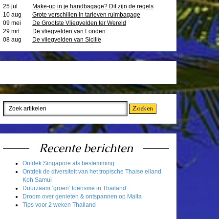
25 jul
Make-up in je handbagage? Dit zijn de regels
10 aug
Grote verschillen in tarieven ruimbagage
09 mei
De Grootste Vliegvelden ter Wereld
29 mrt
De vliegvelden van Londen
08 aug
De vliegvelden van Sicilië
Recente berichten
Ontdek Singapore als bestemming
Ontdek de diversiteit van het tropische Thaise eiland
Koh Samui
Duurzaam ‘groen’ toerisme in Thailand
Droom over genieten & ontspannen op Malta
Tips voor 2 weken Thailand