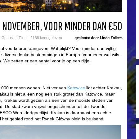
N NOVEMBER, VOOR MINDER DAN €50
geplaatst door
Linda Folkers
Gepost in
Tix.nl
|
2188 keer gelezen
al voorkeuren aangeven. Wat blijkt? Voor minder dan vijftig
r diverse leuke bestemmingen in Europa. Voor ieder wat wils.
 We zetten er een aantal voor je op een rijtje:
300.000 mensen wonen. Niet ver van
Katowice
ligt echter Krakau,
rakau is niet alleen nog een stuk groter dan Katowice, maar
er, Krakau wordt gezien als één van de mooiste steden van
md. De stad kwam vrijwel ongeschonden uit de Tweede
ESCO Werelderfgoedlijst. Krakau is daarnaast een echte
 het gebied rond het Rynek Glówny plein is bruisend.