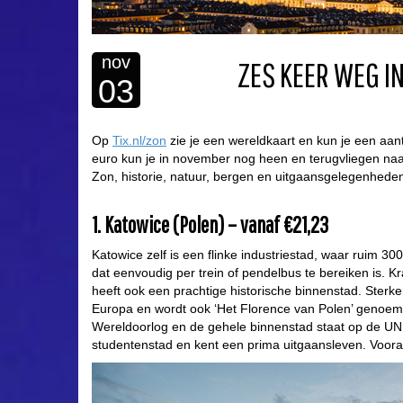
nov
ZES KEER WEG I
03
Op
Tix.nl/zon
zie je een wereldkaart en kun je een aant
euro kun je in november nog heen en terugvliegen naa
Zon, historie, natuur, bergen en uitgaansgelegenheden.
1. Katowice (Polen) – vanaf €21,23
Katowice zelf is een flinke industriestad, waar ruim 
dat eenvoudig per trein of pendelbus te bereiken is. K
heeft ook een prachtige historische binnenstad. Sterk
Europa en wordt ook ‘Het Florence van Polen’ genoe
Wereldoorlog en de gehele binnenstad staat op de UN
studentenstad en kent een prima uitgaansleven. Vooral