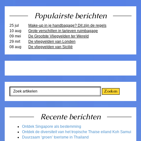
Populairste berichten
25 jul
Make-up in je handbagage? Dit zijn de regels
10 aug
Grote verschillen in tarieven ruimbagage
09 mei
De Grootste Vliegvelden ter Wereld
29 mrt
De vliegvelden van Londen
08 aug
De vliegvelden van Sicilië
Recente berichten
Ontdek Singapore als bestemming
Ontdek de diversiteit van het tropische Thaise eiland Koh Samui
Duurzaam ‘groen’ toerisme in Thailand