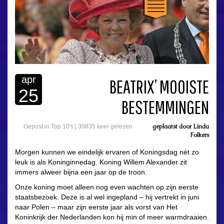
apr
BEATRIX’ MOOISTE
25
BESTEMMINGEN
geplaatst door
Linda
Gepost in
Top 10's
|
30835 keer gelezen
Folkers
Morgen kunnen we eindelijk ervaren of Koningsdag nét zo
leuk is als Koninginnedag. Koning Willem Alexander zit
immers alweer bijna een jaar op de troon.
Onze koning moet alleen nog even wachten op zijn eerste
staatsbezoek. Deze is al wel ingepland – hij vertrekt in juni
naar Polen – maar zijn eerste jaar als vorst van Het
Koninkrijk der Nederlanden kon hij min of meer warmdraaien.