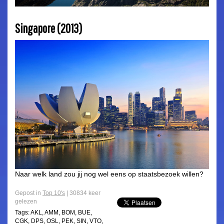
Singapore (2013)
Naar welk land zou jij nog wel eens op staatsbezoek willen?
Gepost in
Top 10's
| 30834 keer
gelezen
Tags:
AKL
,
AMM
,
BOM
,
BUE
,
CGK
,
DPS
,
OSL
,
PEK
,
SIN
,
VTO
,