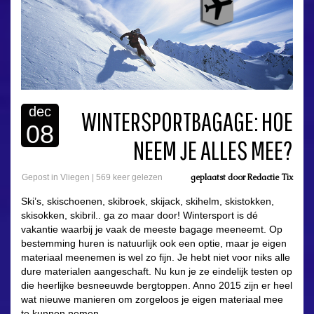
dec
WINTERSPORTBAGAGE: HOE
08
NEEM JE ALLES MEE?
geplaatst door
Redactie Tix
Gepost in
Vliegen
|
569 keer gelezen
Ski’s, skischoenen, skibroek, skijack, skihelm, skistokken,
skisokken, skibril.. ga zo maar door! Wintersport is dé
vakantie waarbij je vaak de meeste bagage meeneemt. Op
bestemming huren is natuurlijk ook een optie, maar je eigen
materiaal meenemen is wel zo fijn. Je hebt niet voor niks alle
dure materialen aangeschaft. Nu kun je ze eindelijk testen op
die heerlijke besneeuwde bergtoppen. Anno 2015 zijn er heel
wat nieuwe manieren om zorgeloos je eigen materiaal mee
te kunnen nemen.