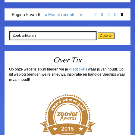
Pagina 6 van 6
« Meest recente
«
...
2
3
4
5
6
Over Tix
Op onze website Tix.nl bieden we je
vliegtickets
waar jij van houdt. Op
dit weblog brengen we reisnieuws, inspiratie en handige vliegtips waar
jij van houdt!