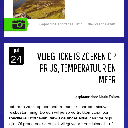
Gepost in
Reportages
,
Tix.nl
| 1964 keer gelezen
jul
VLIEGTICKETS ZOEKEN OP
24
PRIJS, TEMPERATUUR EN
MEER
geplaatst door
Linda Folkers
Iedereen zoekt op een andere manier naar een nieuwe
reisbestemming. De één wil perse vertrekken vanaf een
specifieke luchthaven, terwijl de ander enkel naar de prijs
kijkt. Of graag naar een plek vliegt waar het minimaal – of