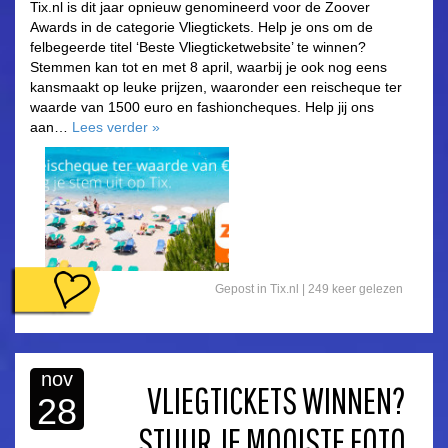
Tix.nl is dit jaar opnieuw genomineerd voor de Zoover
Awards in de categorie Vliegtickets. Help je ons om de
felbegeerde titel ‘Beste Vliegticketwebsite’ te winnen?
Stemmen kan tot en met 8 april, waarbij je ook nog eens
kansmaakt op leuke prijzen, waaronder een reischeque ter
waarde van 1500 euro en fashioncheques. Help jij ons
aan…
Lees verder
»
Gepost in
Tix.nl
| 249 keer gelezen
nov
VLIEGTICKETS WINNEN?
28
STUUR JE MOOISTE FOTO