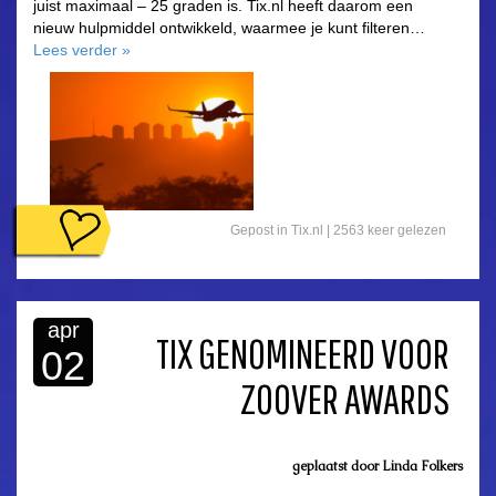
juist maximaal – 25 graden is. Tix.nl heeft daarom een
nieuw hulpmiddel ontwikkeld, waarmee je kunt filteren…
Lees verder
»
Gepost in
Tix.nl
| 2563 keer gelezen
apr
TIX GENOMINEERD VOOR
02
ZOOVER AWARDS
geplaatst door
Linda Folkers