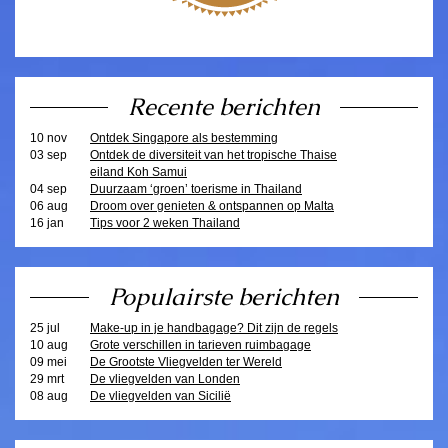
Recente berichten
10 nov
Ontdek Singapore als bestemming
03 sep
Ontdek de diversiteit van het tropische Thaise
eiland Koh Samui
04 sep
Duurzaam ‘groen’ toerisme in Thailand
06 aug
Droom over genieten & ontspannen op Malta
16 jan
Tips voor 2 weken Thailand
Populairste berichten
25 jul
Make-up in je handbagage? Dit zijn de regels
10 aug
Grote verschillen in tarieven ruimbagage
09 mei
De Grootste Vliegvelden ter Wereld
29 mrt
De vliegvelden van Londen
08 aug
De vliegvelden van Sicilië