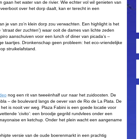
 gaan het water van de rivier. Wie echter vol wil genieten van
veerboot over het dorp daalt, kan er terecht in een
an je van zo’n klein dorp zou verwachten. Een highlight is het
de ‘straat der zuchten’) waar ooit de dames van lichte zeden
spiro aanschuiven voor een lunch of diner van picada’s –
ige taartjes. Dronkenschap geen probleem: het eco-vriendelijke
op struikelafstand.
deo
nog een rit van tweeënhalf uur naar het zuidoosten. De
ambla – de boulevard langs de oever van de Rio de La Plata. De
het is nooit ver weg. Plaza Fabini is een goede locatie voor
ettende ‘civito’: een broodje gegrild rundvlees onder een
n mayonaise en ketchup. Onder het plein wacht een aangename
ehipte versie van de oude boerenmarkt in een prachtig