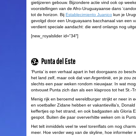
gietijzeren gebouw. Bijzondere actie vind ook op wee
voorstellingen van de Afro-Uruguayaanse dans ‘candomb
tot de horizon. Bij
Establecimiento Juanico
kun je Urug
gevolgd door een Uruguayaans bacchanaal van een van ’
verdient speciale aandacht: die werd onlangs nog uitge
[new_royalslider id=”34″]
Punta del Este
‘Punta’ is een verhaal apart in het doorgaans zo besche
het land zelf, maar ook dat van Argentinië, en je zou z
slechts een paar weken rondom nieuwjaar. In wat mogel
ontvouwt Punta zich dan als een klaproos tot het St.-Tr
Menig rijk en beroemd wereldburger strijkt er neer in
en voetballer Zidane hebben er vakantievilla’s, Donal
keffertjes op het strand, en ook badgasten als Gloria E
gespot. Buiten die paar oververhitte weken om is Punt
Het telt inmiddels veel te veel torenflats om nog charm
meer. Hoe verder weg van de skyline, hoe informeler 