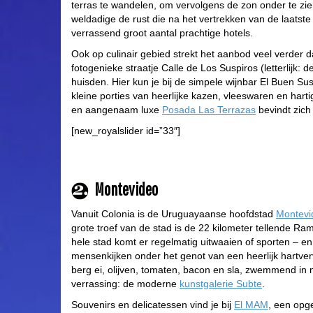
terras te wandelen, om vervolgens de zon onder te zien
weldadige de rust die na het vertrekken van de laatste 
verrassend groot aantal prachtige hotels.
Ook op culinair gebied strekt het aanbod veel verder d
fotogenieke straatje Calle de Los Suspiros (letterlijk: 
huisden. Hier kun je bij de simpele wijnbar El Buen Su
kleine porties van heerlijke kazen, vleeswaren en hart
en aangenaam luxe
Posada Las Terrazas
bevindt zich 
[new_royalslider id=”33″]
Montevideo
Vanuit Colonia is de Uruguayaanse hoofdstad
Montevi
grote troef van de stad is de 22 kilometer tellende R
hele stad komt er regelmatig uitwaaien of sporten – en 
mensenkijken onder het genot van een heerlijk hartverv
berg ei, olijven, tomaten, bacon en sla, zwemmend i
verrassing: de moderne
kunstgalerie Subte
.
Souvenirs en delicatessen vind je bij
El MAM
, een opg