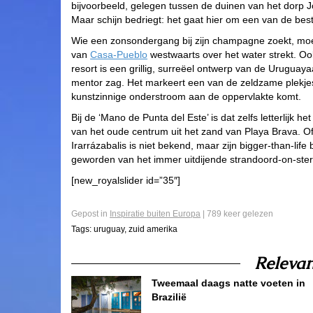
bijvoorbeeld, gelegen tussen de duinen van het dorp Jo
Maar schijn bedriegt: het gaat hier om een van de best
Wie een zonsondergang bij zijn champagne zoekt, moet e
van
Casa-Pueblo
westwaarts over het water strekt. O
resort is een grillig, surreëel ontwerp van de Uruguaya
mentor zag. Het markeert een van de zeldzame plekjes 
kunstzinnige onderstroom aan de oppervlakte komt.
Bij de ‘Mano de Punta del Este’ is dat zelfs letterlijk
van het oude centrum uit het zand van Playa Brava. O
Irarrázabalis is niet bekend, maar zijn bigger-than-lif
geworden van het immer uitdijende strandoord-on-ster
[new_royalslider id=”35″]
Gepost in
Inspiratie buiten Europa
| 789 keer gelezen
Tags:
uruguay
,
zuid amerika
Relevan
Tweemaal daags natte voeten in
Brazilië