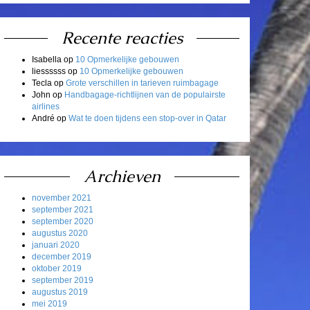
Recente reacties
Isabella
op
10 Opmerkelijke gebouwen
liessssss
op
10 Opmerkelijke gebouwen
Tecla
op
Grote verschillen in tarieven ruimbagage
John
op
Handbagage-richtlijnen van de populairste
airlines
André
op
Wat te doen tijdens een stop-over in Qatar
Archieven
november 2021
september 2021
september 2020
augustus 2020
januari 2020
december 2019
oktober 2019
september 2019
augustus 2019
mei 2019