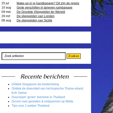
25 jul
Make-up in je handbagage? Dit zijn de regels
10 aug
Grote verschillen in tarieven ruimbagage
09 mei
De Grootste Vliegvelden ter Wereld
29 mrt
De vliegvelden van Londen
08 aug
De vliegvelden van Sicilië
Recente berichten
Ontdek Singapore als bestemming
Ontdek de diversiteit van het tropische Thaise eiland
Koh Samui
Duurzaam ‘groen’ toerisme in Thailand
Droom over genieten & ontspannen op Malta
Tips voor 2 weken Thailand