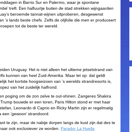
kenddagen in Barrio Sur en Palermo, waar je spontane
é’ treft. Een halfuurtje buiten de stad strekken wijngaarden
uay’s beroemde tannat-wijnen uitproberen, desgewenst
s lands beste chefs. Zelfs de olijfolie die men er produceert
roepen tot de beste ter wereld.
iden Uruguay. Het is niet alleen het ultieme jetsetstrand van
elfs kunnen van heel Zuid-Amerika. Maar let op: dat geldt
ijk het kortste hoogseizoen van ’s werelds strandresorts is,
opez van het zuidelijk halfrond.
 een poging om de zon zelve te out-shinen. Zangeres Shakira
d Trump bouwde er een toren, Paris Hilton stond er met haar
stefan, Leonardo di Caprio en Ricky Martin zijn er regelmatig
a een ‘gewoon’ strandoord.
ant te zijn, maar de nabije dorpen langs de kust zijn dat des te
maar ook exclusiever ze worden.
Parador La Huella