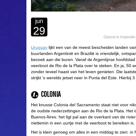
jun
29
Gepost in
Inspirati
Uruguay
lijkt een van de meest bescheiden landen van 
buurlanden Argentinië en Brazilië is vriendelijk, ont
bezoek aan die buren. Vanaf de Argentijnse hoofdsta
veerboot de Rio de la Plata over te steken. En ja, 50 w
zonder teveel haast van het leven genieten. Die laats
strijkt ’s werelds jetset neer in Punta del Este. Hierbi
COLONIA
Het knusse Colonia del Sacramento staat niet voor ni
de oudste nederzettingen aan de Rio de la Plata. Het
Buenos Aires: het ligt pal aan de overkant van de rivie
niettemin in een uurtje met de veerboot te bereiken is.
Het is klein genoeg om alles in een middag te zien: in