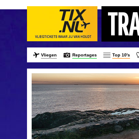
TR
Vliegen
Reportages
Top 10's