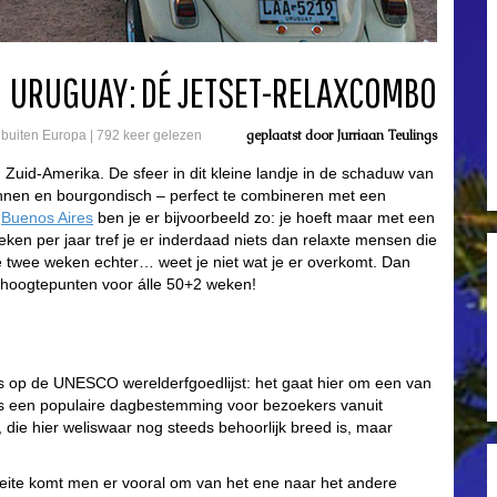
URUGUAY: DÉ JETSET-RELAXCOMBO
geplaatst door
Jurriaan Teulings
e buiten Europa
|
792 keer gelezen
Zuid-Amerika. De sfeer in dit kleine landje in de schaduw van
spannen en bourgondisch – perfect te combineren met een
d
Buenos Aires
ben je er bijvoorbeeld zo: je hoeft maar met een
eken per jaar tref je er inderdaad niets dan relaxte mensen die
te twee weken echter… weet je niet wat je er overkomt. Dan
j 3 hoogtepunten voor álle 50+2 weken!
ks op de UNESCO werelderfgoedlijst: het gaat hier om een van
 is een populaire dagbestemming voor bezoekers vanuit
r, die hier weliswaar nog steeds behoorlijk breed is, maar
 feite komt men er vooral om van het ene naar het andere