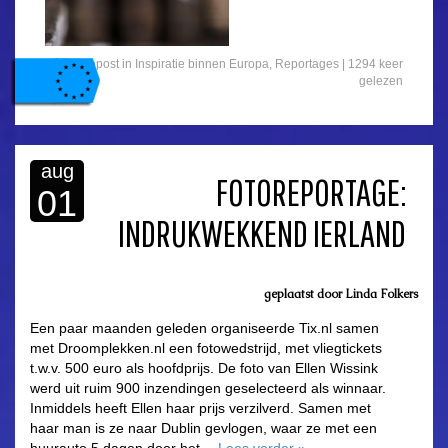
Gepost in
Inspiratie binnen Europa
,
Reportages
| 1294 keer
gelezen
aug
FOTOREPORTAGE:
01
INDRUKWEKKEND IERLAND
geplaatst door
Linda Folkers
Een paar maanden geleden organiseerde Tix.nl samen
met Droomplekken.nl een fotowedstrijd, met vliegtickets
t.w.v. 500 euro als hoofdprijs. De foto van Ellen Wissink
werd uit ruim 900 inzendingen geselecteerd als winnaar.
Inmiddels heeft Ellen haar prijs verzilverd. Samen met
haar man is ze naar Dublin gevlogen, waar ze met een
huurauto 5 dagen door het…
Lees verder
»