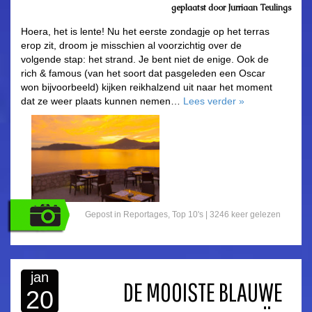
geplaatst door
Jurriaan Teulings
Hoera, het is lente! Nu het eerste zondagje op het terras
erop zit, droom je misschien al voorzichtig over de
volgende stap: het strand. Je bent niet de enige. Ook de
rich & famous (van het soort dat pasgeleden een Oscar
won bijvoorbeeld) kijken reikhalzend uit naar het moment
dat ze weer plaats kunnen nemen…
Lees verder
»
Gepost in
Reportages
,
Top 10's
| 3246 keer gelezen
jan
DE MOOISTE BLAUWE
20