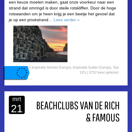
een keuze moeten maken, gaat onze voorkeur naar een
strand dat omringd is door steile rotskliffen. Door de hoge
rotswanden om je heen krijg je een beetje het gevoel dat
je op een privéstrand…
Lees verder
»
Gepost in
Inspiratie binnen Europa
,
Inspiratie buiten Europa
,
Top
10's
| 3752 keer gelezen
mrt
BEACHCLUBS VAN DE RICH
21
& FAMOUS