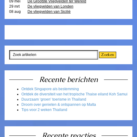
09 mei
De Grootste Vliegvelden ter Wereld
29 mrt
De vliegvelden van Londen
08 aug
De vliegvelden van Sicilië
Recente berichten
Ontdek Singapore als bestemming
Ontdek de diversiteit van het tropische Thaise eiland Koh Samui
Duurzaam ‘groen’ toerisme in Thailand
Droom over genieten & ontspannen op Malta
Tips voor 2 weken Thailand
Recente reacties