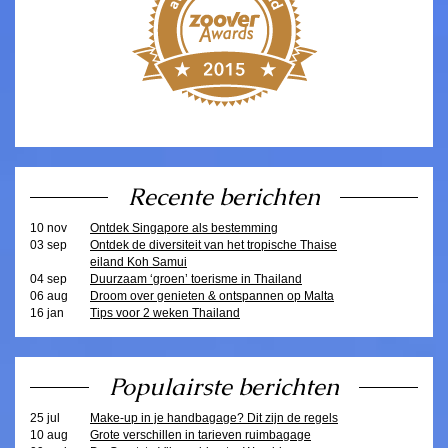
Recente berichten
10 nov
Ontdek Singapore als bestemming
03 sep
Ontdek de diversiteit van het tropische Thaise
eiland Koh Samui
04 sep
Duurzaam ‘groen’ toerisme in Thailand
06 aug
Droom over genieten & ontspannen op Malta
16 jan
Tips voor 2 weken Thailand
Populairste berichten
25 jul
Make-up in je handbagage? Dit zijn de regels
10 aug
Grote verschillen in tarieven ruimbagage