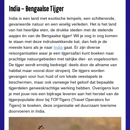
India – Bengaalse Tijger
India is een land met exotische tempels, een schitterende,
gevarieerde natuur en een woelig verleden. Het is het land
van het heerlijke eten, de drukke steden met de stelende
aapjes én van de Bengaalse tijger! Wil je oog in oog komen
te staan met deze indrukwekkende kat, dan heb je de
meeste kans als je naar
India
gaat. Er zijn diverse
reisorganisaties waar je een tijgersafari kunt boeken naar
prachtige natuurgebieden met talrijke dier- en vogelsoorten.
De tijger wordt ernstig bedreigd: deels door de afname van
habitat maar vooral door stroperij. De tijgers worden
gevangen voor hun huid of om lokale veestapels te
beschermen, maar ook vanwege het geloof dat bepaalde
tijgerdelen geneeskrachtige werking hebben. Overigens kun
je met jouw reis een bijdrage leveren aan het herstel van de
tijgerpopulatie door bij TOFTigers (Travel Operators for
Tigers) te boeken, deze organisatie wil duurzaam toerisme
doorvoeren in India.