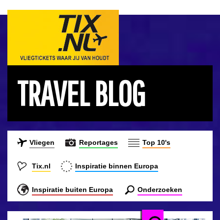
TRAVEL BLOG
Vliegen
Reportages
Top 10's
Tix.nl
Inspiratie binnen Europa
Inspiratie buiten Europa
Onderzoeken