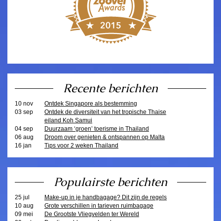
Recente berichten
10 nov
Ontdek Singapore als bestemming
03 sep
Ontdek de diversiteit van het tropische Thaise
eiland Koh Samui
04 sep
Duurzaam ‘groen’ toerisme in Thailand
06 aug
Droom over genieten & ontspannen op Malta
16 jan
Tips voor 2 weken Thailand
Populairste berichten
25 jul
Make-up in je handbagage? Dit zijn de regels
10 aug
Grote verschillen in tarieven ruimbagage
09 mei
De Grootste Vliegvelden ter Wereld