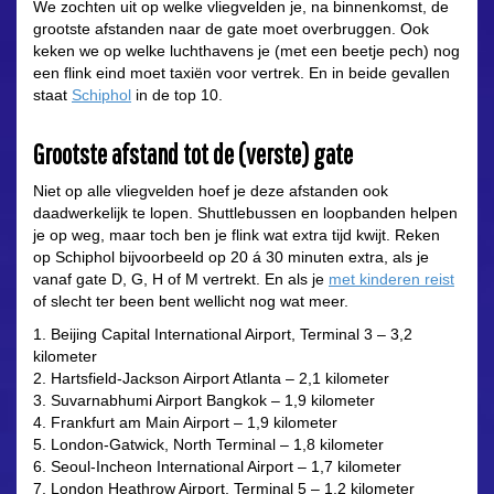
We zochten uit op welke vliegvelden je, na binnenkomst, de
grootste afstanden naar de gate moet overbruggen. Ook
keken we op welke luchthavens je (met een beetje pech) nog
een flink eind moet taxiën voor vertrek. En in beide gevallen
staat
Schiphol
in de top 10.
Grootste afstand tot de (verste) gate
Niet op alle vliegvelden hoef je deze afstanden ook
daadwerkelijk te lopen. Shuttlebussen en loopbanden helpen
je op weg, maar toch ben je flink wat extra tijd kwijt. Reken
op Schiphol bijvoorbeeld op 20 á 30 minuten extra, als je
vanaf gate D, G, H of M vertrekt. En als je
met kinderen reist
of slecht ter been bent wellicht nog wat meer.
1. Beijing Capital International Airport, Terminal 3 – 3,2
kilometer
2. Hartsfield-Jackson Airport Atlanta – 2,1 kilometer
3. Suvarnabhumi Airport Bangkok – 1,9 kilometer
4. Frankfurt am Main Airport – 1,9 kilometer
5. London-Gatwick, North Terminal – 1,8 kilometer
6. Seoul-Incheon International Airport – 1,7 kilometer
7. London Heathrow Airport, Terminal 5 – 1,2 kilometer