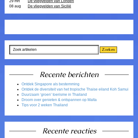
29 mrt
De vliegvelden van Londen
08 aug
De vliegvelden van Sicilië
Recente berichten
Ontdek Singapore als bestemming
Ontdek de diversiteit van het tropische Thaise eiland Koh Samui
Duurzaam ‘groen’ toerisme in Thailand
Droom over genieten & ontspannen op Malta
Tips voor 2 weken Thailand
Recente reacties