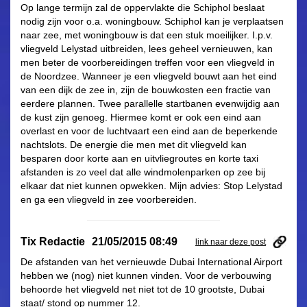
Op lange termijn zal de oppervlakte die Schiphol beslaat
nodig zijn voor o.a. woningbouw. Schiphol kan je verplaatsen
naar zee, met woningbouw is dat een stuk moeilijker. I.p.v.
vliegveld Lelystad uitbreiden, lees geheel vernieuwen, kan
men beter de voorbereidingen treffen voor een vliegveld in
de Noordzee. Wanneer je een vliegveld bouwt aan het eind
van een dijk de zee in, zijn de bouwkosten een fractie van
eerdere plannen. Twee parallelle startbanen evenwijdig aan
de kust zijn genoeg. Hiermee komt er ook een eind aan
overlast en voor de luchtvaart een eind aan de beperkende
nachtslots. De energie die men met dit vliegveld kan
besparen door korte aan en uitvliegroutes en korte taxi
afstanden is zo veel dat alle windmolenparken op zee bij
elkaar dat niet kunnen opwekken. Mijn advies: Stop Lelystad
en ga een vliegveld in zee voorbereiden.
Tix Redactie
21/05/2015 08:49
link naar deze post
De afstanden van het vernieuwde Dubai International Airport
hebben we (nog) niet kunnen vinden. Voor de verbouwing
behoorde het vliegveld net niet tot de 10 grootste, Dubai
staat/ stond op nummer 12.