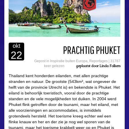
okt
PRACHTIG PHUKET
22
Gepost in
Inspiratie buiten Europa
,
Reportages
|
31787
geplaatst door
Linda Folkers
keer gelezen
Thailand kent honderden eilanden, met allen prachtige
stranden en natuur. De grootste (543km², wat ongeveer de
helft van de provincie Utrecht is) en bekendste is Phuket. Het
eiland is behoorlijk toeristisch, vooral door de prachtige
standen en de vele mogelijkheden tot duiken. In 2004 werd
Phuket flink getroffen door de tsunami, maar het eiland, met
alle voorzieningen en accommodaties, is inmiddels
grotendeels hersteld. Het toerisme kreeg echter wel een
flinke knauw en her en der zie je nog wel sporen van de
tsunami, maar het toerisme krabbelt weer op en Phuket is