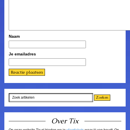
Naam
Je emailadres
Over Tix
Op onze website Tix.nl bieden we je
vliegtickets
waar jij van houdt. Op