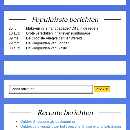
Populairste berichten
25 jul
Make-up in je handbagage? Dit zijn de regels
10 aug
Grote verschillen in tarieven ruimbagage
09 mei
De Grootste Vliegvelden ter Wereld
29 mrt
De vliegvelden van Londen
08 aug
De vliegvelden van Sicilië
Recente berichten
Ontdek Singapore als bestemming
Ontdek de diversiteit van het tropische Thaise eiland Koh Samui