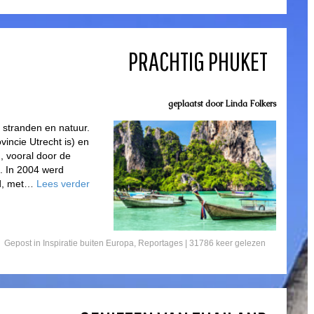
PRACHTIG PHUKET
geplaatst door
Linda Folkers
 stranden en natuur.
incie Utrecht is) en
h, vooral door de
. In 2004 werd
nd, met…
Lees verder
Gepost in
Inspiratie buiten Europa
,
Reportages
| 31786 keer gelezen