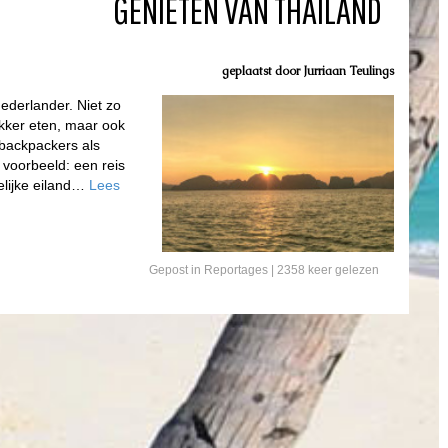
GENIETEN VAN THAILAND
geplaatst door
Jurriaan Teulings
ederlander. Niet zo
lekker eten, maar ook
 backpackers als
 voorbeeld: een reis
elijke eiland…
Lees
Gepost in
Reportages
| 2358 keer gelezen