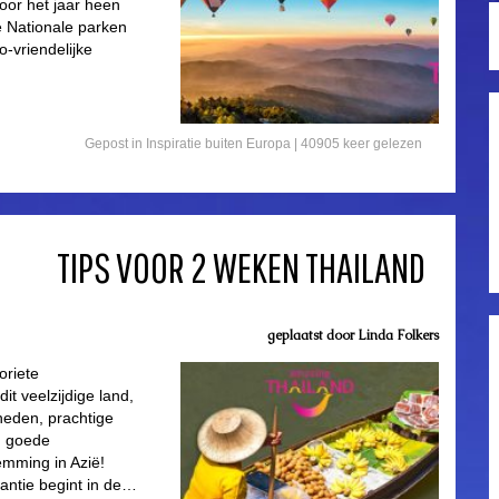
door het jaar heen
e Nationale parken
-vriendelijke
Gepost in
Inspiratie buiten Europa
| 40905 keer gelezen
TIPS VOOR 2 WEKEN THAILAND
geplaatst door
Linda Folkers
oriete
it veelzijdige land,
heden, prachtige
en goede
emming in Azië!
antie begint in de…