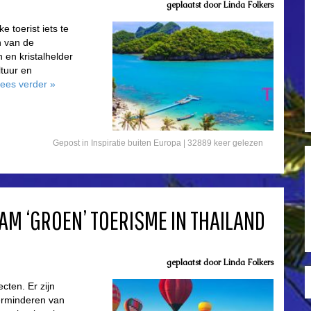
geplaatst door
Linda Folkers
e toerist iets te
n van de
n kristalhelder
ltuur en
ees verder
»
Gepost in
Inspiratie buiten Europa
| 32889 keer gelezen
M ‘GROEN’ TOERISME IN THAILAND
geplaatst door
Linda Folkers
cten. Er zijn
verminderen van