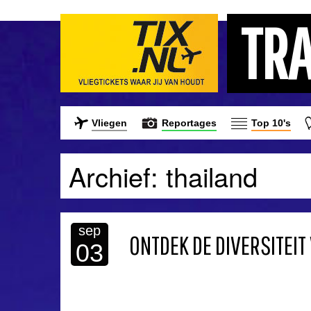
TR
Vliegen
Reportages
Top 10's
Archief: thailand
sep
ONTDEK DE DIVERSITEIT
03