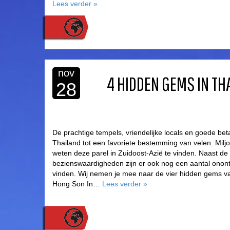
Lees verder
»
nov
4 HIDDEN GEMS IN TH
28
De prachtige tempels, vriendelijke locals en goede b
Thailand tot een favoriete bestemming van velen. Milj
weten deze parel in Zuidoost-Azië te vinden. Naast de
bezienswaardigheden zijn er ook nog een aantal onont
vinden. Wij nemen je mee naar de vier hidden gems 
Hong Son In…
Lees verder
»