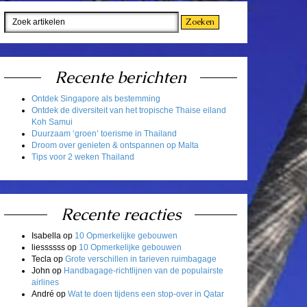
Recente berichten
Ontdek Singapore als bestemming
Ontdek de diversiteit van het tropische Thaise eiland
Koh Samui
Duurzaam ‘groen’ toerisme in Thailand
Droom over genieten & ontspannen op Malta
Tips voor 2 weken Thailand
Recente reacties
Isabella
op
10 Opmerkelijke gebouwen
liessssss
op
10 Opmerkelijke gebouwen
Tecla
op
Grote verschillen in tarieven ruimbagage
John
op
Handbagage-richtlijnen van de populairste
airlines
André
op
Wat te doen tijdens een stop-over in Qatar