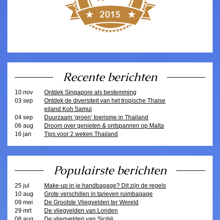
Recente berichten
10 nov
Ontdek Singapore als bestemming
03 sep
Ontdek de diversiteit van het tropische Thaise
eiland Koh Samui
04 sep
Duurzaam ‘groen’ toerisme in Thailand
06 aug
Droom over genieten & ontspannen op Malta
16 jan
Tips voor 2 weken Thailand
Populairste berichten
25 jul
Make-up in je handbagage? Dit zijn de regels
10 aug
Grote verschillen in tarieven ruimbagage
09 mei
De Grootste Vliegvelden ter Wereld
29 mrt
De vliegvelden van Londen
08 aug
De vliegvelden van Sicilië