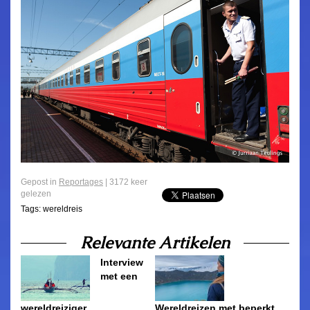
Gepost in
Reportages
| 3172 keer
gelezen
Tags:
wereldreis
Relevante Artikelen
Interview
met een
wereldreiziger
Wereldreizen met beperkt