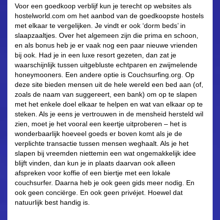
Voor een goedkoop verblijf kun je terecht op websites als
hostelworld.com om het aanbod van de goedkoopste hostels
met elkaar te vergelijken. Je vindt er ook ‘dorm beds’ in
slaapzaaltjes. Over het algemeen zijn die prima en schoon,
en als bonus heb je er vaak nog een paar nieuwe vrienden
bij ook. Had je in een luxe resort gezeten, dan zat je
waarschijnlijk tussen uitgebluste echtparen en zwijmelende
honeymooners. Een andere optie is Couchsurfing.org. Op
deze site bieden mensen uit de hele wereld een bed aan (of,
zoals de naam van suggereert, een bank) om op te slapen
met het enkele doel elkaar te helpen en wat van elkaar op te
steken. Als je eens je vertrouwen in de mensheid hersteld wil
zien, moet je het vooral een keertje uitproberen – het is
wonderbaarlijk hoeveel goeds er boven komt als je de
verplichte transactie tussen mensen weghaalt. Als je het
slapen bij vreemden niettemin een wat ongemakkelijk idee
blijft vinden, dan kun je in plaats daarvan ook alleen
afspreken voor koffie of een biertje met een lokale
couchsurfer. Daarna heb je ook geen gids meer nodig. En
ook geen conciërge. En ook geen privéjet. Hoewel dat
natuurlijk best handig is.