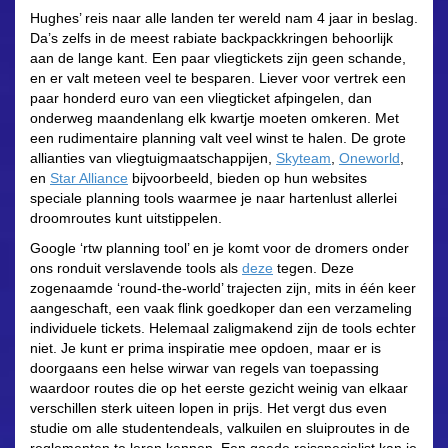
Hughes’ reis naar alle landen ter wereld nam 4 jaar in beslag.
Da’s zelfs in de meest rabiate backpackkringen behoorlijk
aan de lange kant. Een paar vliegtickets zijn geen schande,
en er valt meteen veel te besparen. Liever voor vertrek een
paar honderd euro van een vliegticket afpingelen, dan
onderweg maandenlang elk kwartje moeten omkeren. Met
een rudimentaire planning valt veel winst te halen. De grote
allianties van vliegtuigmaatschappijen,
Skyteam
,
Oneworld
,
en
Star Alliance
bijvoorbeeld, bieden op hun websites
speciale planning tools waarmee je naar hartenlust allerlei
droomroutes kunt uitstippelen.
Google ‘rtw planning tool’ en je komt voor de dromers onder
ons ronduit verslavende tools als
deze
tegen. Deze
zogenaamde ‘round-the-world’ trajecten zijn, mits in één keer
aangeschaft, een vaak flink goedkoper dan een verzameling
individuele tickets. Helemaal zaligmakend zijn de tools echter
niet. Je kunt er prima inspiratie mee opdoen, maar er is
doorgaans een helse wirwar van regels van toepassing
waardoor routes die op het eerste gezicht weinig van elkaar
verschillen sterk uiteen lopen in prijs. Het vergt dus even
studie om alle studentendeals, valkuilen en sluiproutes in de