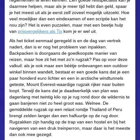
reglementen te leren kennen. Een goede reisspecialist kan je
daarmee helpen, maar als je meer tijd hebt dan geld, spaar
je het meest uit als je eerst zelf zoveel mogelijk uitzoekt. Hoe
veel moeilijker dan een eindexamen of een scriptie kan het
nou zijn? Het is even puzzelen, maar met een beetje hulp
van
prijsvergelijkers als Tix
kom je er wel uit.
Als het ticket eenmaal geregeld is en de dag van vertrek
nadert, dan is er nog het probleem van inpakken.
Backpacken is doorgaans de goedkoopste manier van
reizen, maar hoe zit het met zo’n rugzak? Pas op voor deze
valkuil: als je ook maar een béétje onbevangen een outdoor
winkel binnen wandelt, bestaat er een goede kans dat je een
paar honderd euro lichter en een in arctische windtunnels
geteste, Mount Everest-waardige rugzak rijker naar buiten
loopt. Terwijl de kans dat je daadwerkelijk van plan was
dagenlang met twintig kilo op je rug rond door de wildernis te
gaan banjeren niet zo heel groot was. Welnee. De
gemiddelde rugzak op een relaxt rondje Thailand of Peru
brengt zelden langer dan een halfuurtje op de rug door.
Rugzakken zijn handig op de trap van een hostel en bij het
navigeren van een druk treinperron, maar daar is het meeste
dan ook mee gezegd.