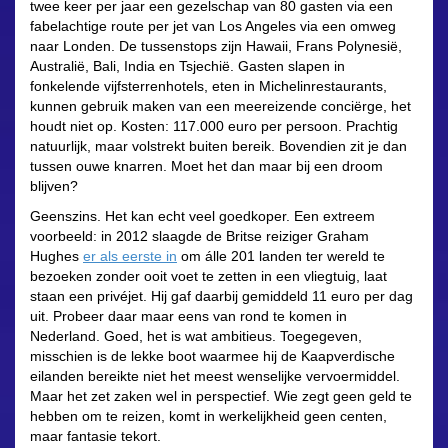
twee keer per jaar een gezelschap van 80 gasten via een
fabelachtige route per jet van Los Angeles via een omweg
naar Londen. De tussenstops zijn Hawaii, Frans Polynesië,
Australië, Bali, India en Tsjechië. Gasten slapen in
fonkelende vijfsterrenhotels, eten in Michelinrestaurants,
kunnen gebruik maken van een meereizende conciërge, het
houdt niet op. Kosten: 117.000 euro per persoon. Prachtig
natuurlijk, maar volstrekt buiten bereik. Bovendien zit je dan
tussen ouwe knarren. Moet het dan maar bij een droom
blijven?
Geenszins. Het kan echt veel goedkoper. Een extreem
voorbeeld: in 2012 slaagde de Britse reiziger Graham
Hughes
er als eerste in
om álle 201 landen ter wereld te
bezoeken zonder ooit voet te zetten in een vliegtuig, laat
staan een privéjet. Hij gaf daarbij gemiddeld 11 euro per dag
uit. Probeer daar maar eens van rond te komen in
Nederland. Goed, het is wat ambitieus. Toegegeven,
misschien is de lekke boot waarmee hij de Kaapverdische
eilanden bereikte niet het meest wenselijke vervoermiddel.
Maar het zet zaken wel in perspectief. Wie zegt geen geld te
hebben om te reizen, komt in werkelijkheid geen centen,
maar fantasie tekort.