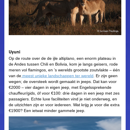
Uyuni
Op de route over de de ijle altiplano, een enorm plateau in
de Andes tussen Chili en Bolivia, kom je langs geisers, rode
meren vol flamingos, en ’s werelds grootste zoutvlakte – één
van de
meest unieke landschappen ter wereld
. Er zijn geen
wegen; de oversteek wordt gemaakt in jeeps. Dat kan voor
€2000 – vier dagen in eigen jeep, met Engelssprekende
chauffeur/gids, óf voor €100: drie dagen in een jeep met zes
passagiers. Echte luxe faciliteiten vind je niet onderweg, en
de uitzichten zijn er voor iedereen. Wat krijg je voor die extra
€1900? Een ietwat minder gammele jeep.