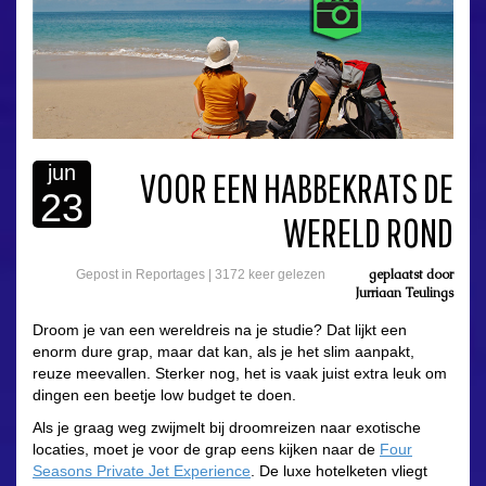
jun
VOOR EEN HABBEKRATS DE
23
WERELD ROND
geplaatst door
Gepost in
Reportages
|
3172 keer gelezen
Jurriaan Teulings
Droom je van een wereldreis na je studie? Dat lijkt een
enorm dure grap, maar dat kan, als je het slim aanpakt,
reuze meevallen. Sterker nog, het is vaak juist extra leuk om
dingen een beetje low budget te doen.
Als je graag weg zwijmelt bij droomreizen naar exotische
locaties, moet je voor de grap eens kijken naar de
Four
Seasons Private Jet Experience
. De luxe hotelketen vliegt