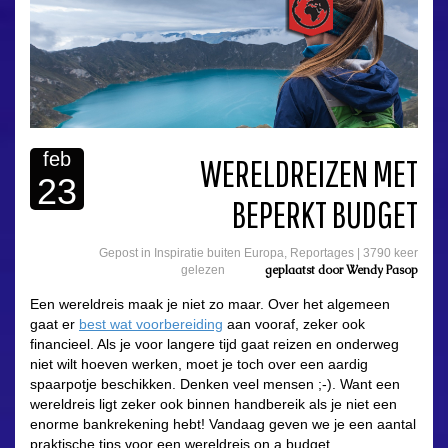
feb
WERELDREIZEN MET
23
BEPERKT BUDGET
Gepost in
Inspiratie buiten Europa
,
Reportages
|
3790 keer
geplaatst door
Wendy Pasop
gelezen
Een wereldreis maak je niet zo maar. Over het algemeen
gaat er
best wat voorbereiding
aan vooraf, zeker ook
financieel. Als je voor langere tijd gaat reizen en onderweg
niet wilt hoeven werken, moet je toch over een aardig
spaarpotje beschikken. Denken veel mensen ;-). Want een
wereldreis ligt zeker ook binnen handbereik als je niet een
enorme bankrekening hebt! Vandaag geven we je een aantal
praktische tips voor een wereldreis on a budget.