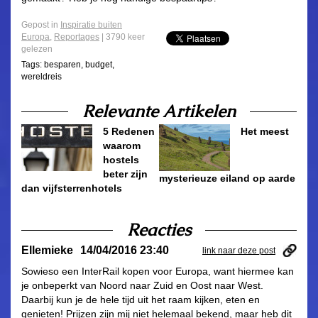
Gepost in
Inspiratie buiten
Europa
,
Reportages
| 3790 keer
gelezen
Tags:
besparen
,
budget
,
wereldreis
Relevante Artikelen
5 Redenen
Het meest
waarom
hostels
beter zijn
mysterieuze eiland op aarde
dan vijfsterrenhotels
Reacties
Ellemieke
14/04/2016 23:40
link naar deze post
Sowieso een InterRail kopen voor Europa, want hiermee kan
je onbeperkt van Noord naar Zuid en Oost naar West.
Daarbij kun je de hele tijd uit het raam kijken, eten en
genieten! Prijzen zijn mij niet helemaal bekend, maar heb dit