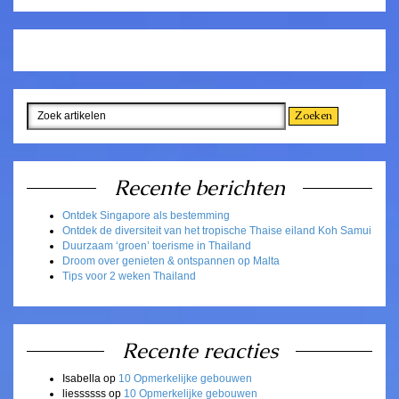
Recente berichten
Ontdek Singapore als bestemming
Ontdek de diversiteit van het tropische Thaise eiland Koh Samui
Duurzaam ‘groen’ toerisme in Thailand
Droom over genieten & ontspannen op Malta
Tips voor 2 weken Thailand
Recente reacties
Isabella
op
10 Opmerkelijke gebouwen
liessssss
op
10 Opmerkelijke gebouwen