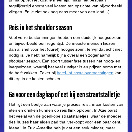
prima optie. Het kost je meer tijd, maar het bespaart
tegelijkertijd enorm veel kosten ten opzichte van bijvoorbeeld
vliegen. En je ziet ook nog eens meer van een land ;-).
Reis in het shoulder season
Veel verre bestemmingen hebben een duidelijk hoogseizoen
en bijvoorbeeld een regentijd. De meeste mensen kiezen
dan al snel voor het (dure!) hoogseizoen, terwijl dat echt niet
nodig is. Je hebt namelijk bijna overal een zogenaamd
shoulder season
. Een soort tussenfase tussen het hoog- en
laagseizoen, waarbij het veel rustiger is en prijzen soms met
de helft zakken. Zeker bij
hotel- of hostelovernachtingen
kan
dit erg in de kosten schelen.
Ga voor een daghap of eet bij een straatstalletje
Het ligt een beetje aan waar je precies reist, maar kosten van
eten en drinken kunnen op reis flink oplopen. In Azië barst
het veelal van de goedkope straatstalletjes, waar de moeder
des huizes haar eigen pad thai verkoopt voor een paar cent.
Ideaal! In Zuid-Amerika heb je dat een stuk minder, maar