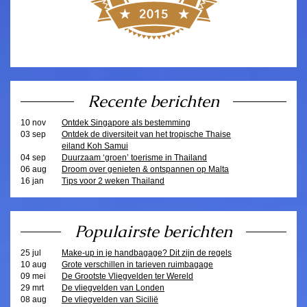
Recente berichten
10 nov
Ontdek Singapore als bestemming
03 sep
Ontdek de diversiteit van het tropische Thaise
eiland Koh Samui
04 sep
Duurzaam ‘groen’ toerisme in Thailand
06 aug
Droom over genieten & ontspannen op Malta
16 jan
Tips voor 2 weken Thailand
Populairste berichten
25 jul
Make-up in je handbagage? Dit zijn de regels
10 aug
Grote verschillen in tarieven ruimbagage
09 mei
De Grootste Vliegvelden ter Wereld
29 mrt
De vliegvelden van Londen
08 aug
De vliegvelden van Sicilië