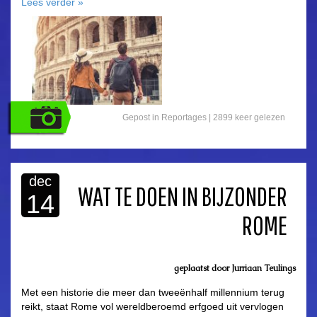
Lees verder
»
Gepost in
Reportages
| 2899 keer gelezen
dec
WAT TE DOEN IN BIJZONDER
14
ROME
geplaatst door
Jurriaan Teulings
Met een historie die meer dan tweeënhalf millennium terug
reikt, staat Rome vol wereldberoemd erfgoed uit vervlogen