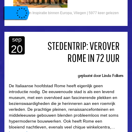
Gepost in
Inspiratie binnen Europa
,
Vliegen
| 5977 keer gelezen
sep
STEDENTRIP: VEROVER
20
ROME IN 72 UUR
geplaatst door
Linda Folkers
De Italiaanse hoofdstad Rome heeft eigenlijk geen
introductie nodig. De eeuwenoude stad is als een levend
museum, met een overvloed aan fascinerende plekken en
bezienswaardigheden die je herinneren aan een roemrijk
verleden. De prachtige pleinen, renaissancefonteinen en
middeleeuwse gebouwen blenden probleemloos met soms
hypermoderne bouwwerken. Ook heeft Rome een
bloeiend nachtleven, evenals veel chique winkelcentra,…