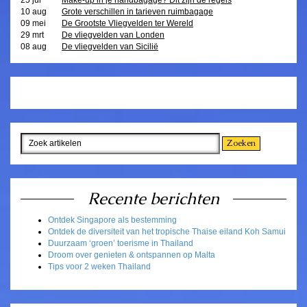
10 aug
Grote verschillen in tarieven ruimbagage
09 mei
De Grootste Vliegvelden ter Wereld
29 mrt
De vliegvelden van Londen
08 aug
De vliegvelden van Sicilië
Recente berichten
Ontdek Singapore als bestemming
Ontdek de diversiteit van het tropische Thaise eiland Koh Samui
Duurzaam ‘groen’ toerisme in Thailand
Droom over genieten & ontspannen op Malta
Tips voor 2 weken Thailand