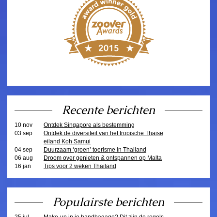
Recente berichten
10 nov
Ontdek Singapore als bestemming
03 sep
Ontdek de diversiteit van het tropische Thaise
eiland Koh Samui
04 sep
Duurzaam ‘groen’ toerisme in Thailand
06 aug
Droom over genieten & ontspannen op Malta
16 jan
Tips voor 2 weken Thailand
Populairste berichten
25 jul
Make-up in je handbagage? Dit zijn de regels