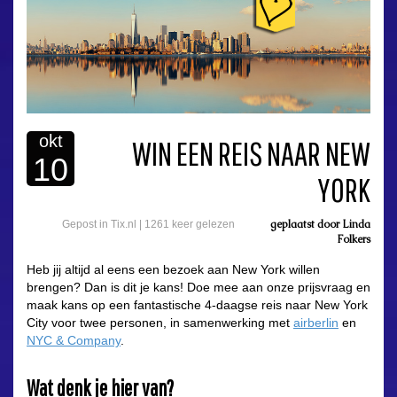
okt
WIN EEN REIS NAAR NEW
10
YORK
geplaatst door
Linda
Gepost in
Tix.nl
|
1261 keer gelezen
Folkers
Heb jij altijd al eens een bezoek aan New York willen
brengen? Dan is dit je kans! Doe mee aan onze prijsvraag en
maak kans op een fantastische 4-daagse reis naar New York
City voor twee personen, in samenwerking met
airberlin
en
NYC & Company
.
Wat denk je hier van?