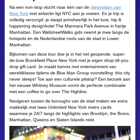
Na een non-stop vlucht naar één van de
vliegvelden van
New York
met airberlin ligt NYC aan je voeten. En je trip is
volledig verzorgd: je slaapt prinsheerlijk in het luxe, hip &
happening designhotel The Marmara Park Avenue in hartje
Manhattan. Een WallstreetWalks gids neemt je mee langs de
hotspots én de Nederlandse roots van de stad in Lower
Manhattan.
Bijkomen van deze tour doe je in het net geopende, super-
de-luxe Brookfield Place New York met je eigen shop-till-you-
drop gift card. Je maakt kennis met entertainment van
wereldklasse tijdens de Blue Man Group voorstelling: this city
never sleeps! Toe aan een culturele pitstop? Een bezoek aan
het nieuwe Whitney Museum vormt de perfecte combinatie
met een coffee to go over The Highline.
Navigeren tussen de boroughs van de stad maken we extra
makkelijk met twee Unlimited New York metro cards
waarmee je 24/7 langs de highlights van Brooklyn, the Bronx,
Manhattan, Queens en Staten Islands reist.