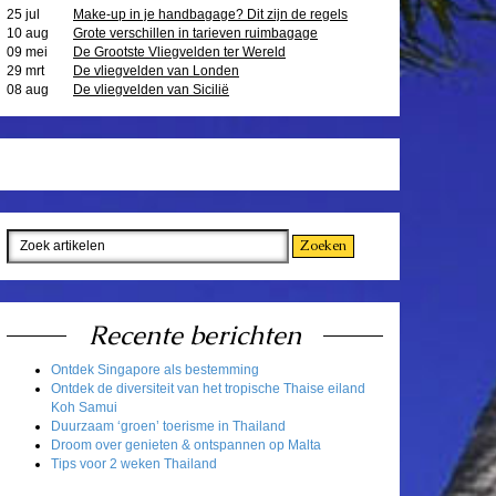
25 jul
Make-up in je handbagage? Dit zijn de regels
10 aug
Grote verschillen in tarieven ruimbagage
09 mei
De Grootste Vliegvelden ter Wereld
29 mrt
De vliegvelden van Londen
08 aug
De vliegvelden van Sicilië
Recente berichten
Ontdek Singapore als bestemming
Ontdek de diversiteit van het tropische Thaise eiland
Koh Samui
Duurzaam ‘groen’ toerisme in Thailand
Droom over genieten & ontspannen op Malta
Tips voor 2 weken Thailand