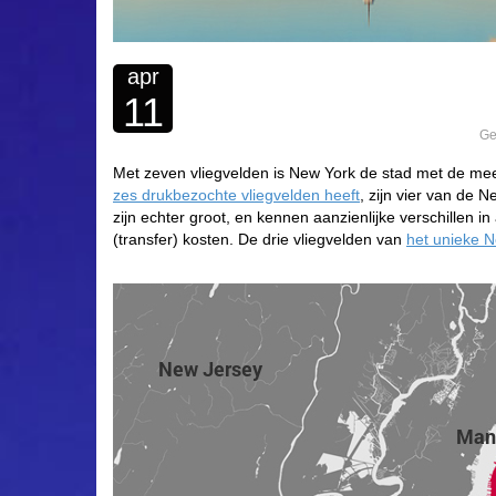
apr
11
Ge
Met zeven vliegvelden is New York de stad met de mees
zes drukbezochte vliegvelden heeft
, zijn vier van de 
zijn echter groot, en kennen aanzienlijke verschillen i
(transfer) kosten. De drie vliegvelden van
het unieke 