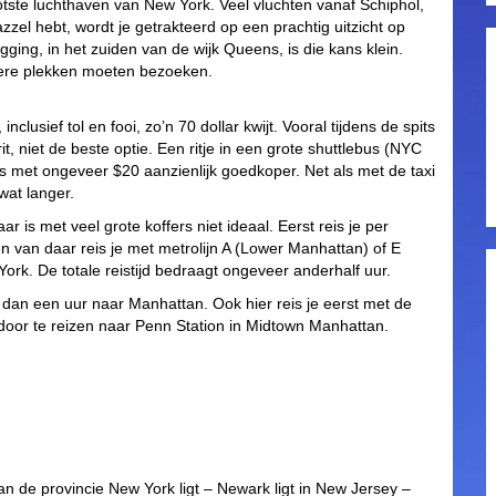
otste luchthaven van New York. Veel vluchten vanaf Schiphol,
azzel hebt, wordt je getrakteerd op een prachtig uitzicht op
ging, in het zuiden van de wijk Queens, is die kans klein.
ere plekken moeten bezoeken.
clusief tol en fooi, zo’n 70 dollar kwijt. Vooral tijdens de spits
it, niet de beste optie. Een ritje in een grote shuttlebus (NYC
 is met ongeveer $20 aanzienlijk goedkoper. Net als met de taxi
wat langer.
 is met veel grote koffers niet ideaal. Eerst reis je per
n van daar reis je met metrolijn A (Lower Manhattan) of E
rk. De totale reistijd bedraagt ongeveer anderhalf uur.
r dan een uur naar Manhattan. Ook hier reis je eerst met de
oor te reizen naar Penn Station in Midtown Manhattan.
n de provincie New York ligt – Newark ligt in New Jersey –