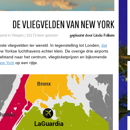
DE VLIEGVELDEN VAN NEW YORK
geplaatst door
Linda Folkers
post in
Vliegen
|
16173 keer gelezen
te vliegvelden ter wereld. In tegenstelling tot Londen,
dat
New Yorkse luchthavens echter klein. De overige drie airports
n afstand naar het centrum, vliegticketprijzen en bijkomende
New York
op een rijtje.