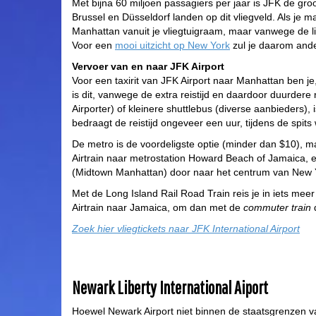
Met bijna 60 miljoen passagiers per jaar is JFK de gro
Brussel en Düsseldorf landen op dit vliegveld. Als je m
Manhattan vanuit je vliegtuigraam, maar vanwege de lig
Voor een
mooi uitzicht op New York
zul je daarom and
Vervoer van en naar JFK Airport
Voor een taxirit van JFK Airport naar Manhattan ben je, in
is dit, vanwege de extra reistijd en daardoor duurdere r
Airporter) of kleinere shuttlebus (diverse aanbieders),
bedraagt de reistijd ongeveer een uur, tijdens de spits 
De metro is de voordeligste optie (minder dan $10), maar
Airtrain naar metrostation Howard Beach of Jamaica, e
(Midtown Manhattan) door naar het centrum van New Yo
Met de Long Island Rail Road Train reis je in iets mee
Airtrain naar Jamaica, om dan met de
commuter train
d
Zoek hier vliegtickets naar JFK International Airport
Newark Liberty International Aiport
Hoewel Newark Airport niet binnen de staatsgrenzen va