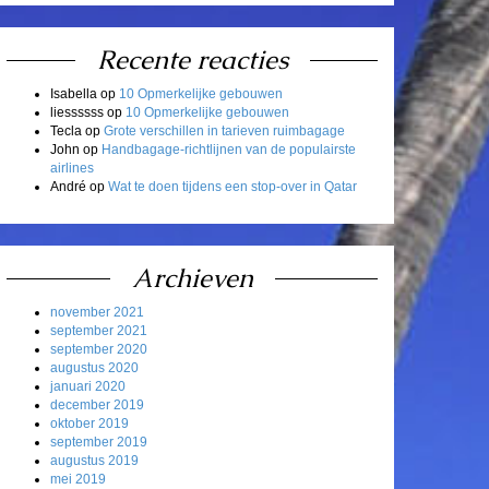
Recente reacties
Isabella
op
10 Opmerkelijke gebouwen
liessssss
op
10 Opmerkelijke gebouwen
Tecla
op
Grote verschillen in tarieven ruimbagage
John
op
Handbagage-richtlijnen van de populairste
airlines
André
op
Wat te doen tijdens een stop-over in Qatar
Archieven
november 2021
september 2021
september 2020
augustus 2020
januari 2020
december 2019
oktober 2019
september 2019
augustus 2019
mei 2019