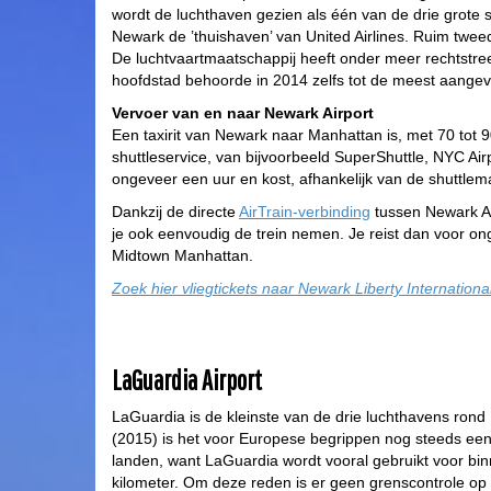
wordt de luchthaven gezien als één van de drie grote st
Newark de ’thuishaven’ van United Airlines. Ruim twee
De luchtvaartmaatschappij heeft onder meer rechtstr
hoofdstad behoorde in 2014 zelfs tot de meest aange
Vervoer van en naar Newark Airport
Een taxirit van Newark naar Manhattan is, met 70 tot 90
shuttleservice, van bijvoorbeeld SuperShuttle, NYC Airp
ongeveer een uur en kost, afhankelijk van de shuttlem
Dankzij de directe
AirTrain-verbinding
tussen Newark Air
je ook eenvoudig de trein nemen. Je reist dan voor on
Midtown Manhattan.
Zoek hier vliegtickets naar Newark Liberty International
LaGuardia Airport
LaGuardia is de kleinste van de drie luchthavens rond
(2015) is het voor Europese begrippen nog steeds een e
landen, want LaGuardia wordt vooral gebruikt voor b
kilometer. Om deze reden is er geen grenscontrole op 