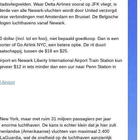
adsvliegvelden. Waar Delta Airlines vooral op JFK vliegt, is
derde van alle Newark-vluchten wordt door United verzorgd.
eekse verbindingen met Amsterdam en Brussel. De Belgische
vlogen luchthavens vanaf Newark.
 dollar (incl. tol en fooi), niet bepaald goedkoop. Dan is een
orter of Go Airlink NYC, een betere optie. De rit duurt
aatschappij, tussen de $18 en $25.
port en Newark Liberty International Airport Train Station kun
geveer $12 in iets minder dan een uur naar Penn Station in
 Airport
 New York, maar met ruim 31 miljoen passagiers per jaar
norme luchthaven. De kans is echter klein dat je hier zult
innenlandse (Amerikaanse) vluchten van maximaal 2.400
LaGuardia, wat de snelheid op de luchthaven aanzienlijk