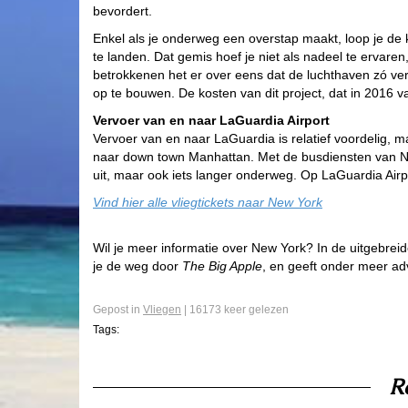
bevordert.
Enkel als je onderweg een overstap maakt, loop je de 
te landen. Dat gemis hoef je niet als nadeel te ervaren
betrokkenen het er over eens dat de luchthaven zó ve
op te bouwen. De kosten van dit project, dat in 2016 va
Vervoer van en naar LaGuardia Airport
Vervoer van en naar LaGuardia is relatief voordelig, ma
naar down town Manhattan. Met de busdiensten van NY
uit, maar ook iets langer onderweg. Op LaGuardia Airpo
Vind hier alle vliegtickets naar New York
Wil je meer informatie over New York? In de uitgebreide 
je de weg door
The Big Apple
, en geeft onder meer ad
Gepost in
Vliegen
| 16173 keer gelezen
Tags:
R