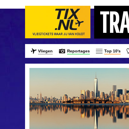
TR
Vliegen
Reportages
Top 10's