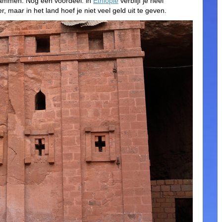
tammen. Nog een voordeel: in
Ethiopië
verblijf je heel
, maar in het land hoef je niet veel geld uit te geven.