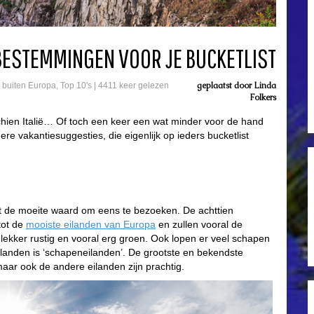
BESTEMMINGEN VOOR JE BUCKETLIST
geplaatst door
Linda
e buiten Europa
,
Top 10's
|
4411 keer gelezen
Folkers
chien Italië… Of toch een keer een wat minder voor de hand
e vakantiesuggesties, die eigenlijk op ieders bucketlist
ut de moeite waard om eens te bezoeken. De achttien
tot de
mooiste eilanden van Europa
en zullen vooral de
lekker rustig en vooral erg groen. Ook lopen er veel schapen
reilanden is ‘schapeneilanden’. De grootste en bekendste
maar ook de andere eilanden zijn prachtig.