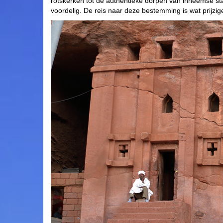
rotskerken tot de authentieke dorpen van inheemse s
voordelig. De reis naar deze bestemming is wat prijziger