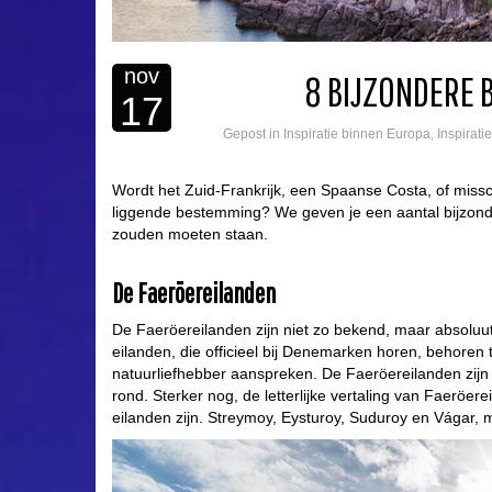
nov
8 BIJZONDERE 
17
Gepost in
Inspiratie binnen Europa
,
Inspirati
Wordt het Zuid-Frankrijk, een Spaanse Costa, of miss
liggende bestemming? We geven je een aantal bijzonder
zouden moeten staan.
De Faeröereilanden
De Faeröereilanden zijn niet zo bekend, maar absolu
eilanden, die officieel bij Denemarken horen, behoren 
natuurliefhebber aanspreken. De Faeröereilanden zijn 
rond. Sterker nog, de letterlijke vertaling van Faeröe
eilanden zijn. Streymoy, Eysturoy, Suduroy en Vágar, 