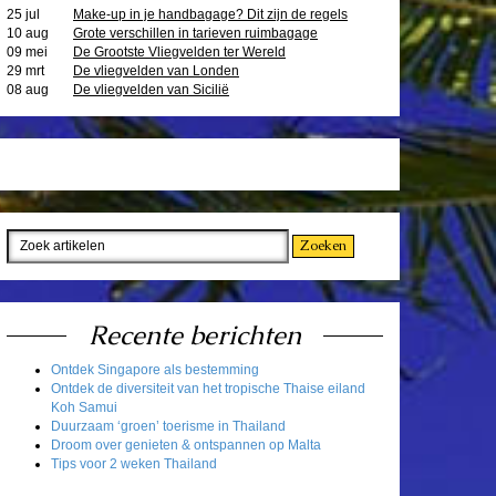
25 jul
Make-up in je handbagage? Dit zijn de regels
10 aug
Grote verschillen in tarieven ruimbagage
09 mei
De Grootste Vliegvelden ter Wereld
29 mrt
De vliegvelden van Londen
08 aug
De vliegvelden van Sicilië
Recente berichten
Ontdek Singapore als bestemming
Ontdek de diversiteit van het tropische Thaise eiland
Koh Samui
Duurzaam ‘groen’ toerisme in Thailand
Droom over genieten & ontspannen op Malta
Tips voor 2 weken Thailand