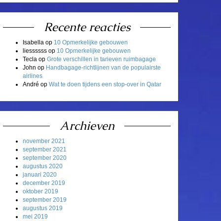
Recente reacties
Isabella
op
10 Opmerkelijke gebouwen
liessssss
op
10 Opmerkelijke gebouwen
Tecla
op
Grote verschillen in tarieven ruimbagage
John
op
Handbagage-richtlijnen van de populairste
airlines
André
op
Wat te doen tijdens een stop-over in Qatar
Archieven
november 2021
september 2021
september 2020
augustus 2020
januari 2020
december 2019
oktober 2019
september 2019
augustus 2019
mei 2019