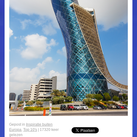
Gepost in
Inspiratie buiten
Europa
,
Top 10's
| 17320 keer
gelezen