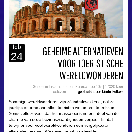
feb
GEHEIME ALTERNATIEVEN
24
VOOR TOERISTISCHE
WERELDWONDEREN
Gepost in
Inspiratie buiten Europa
,
Top 10's
|
17320 keer
geplaatst door
Linda Folkers
gelezen
Sommige wereldwonderen zijn zó indrukwekkend, dat ze
jaarlijks enorme aantallen toeristen weten aan te trekken.
Soms zelfs zoveel, dat het massatoerisme een deel van de
charme van deze bezienswaardigheden verpest. En dat
terwijl er voor veel wereldwonderen een vergelijkbaar
alternatief bestaat. We geven je vijf voorbeelden.