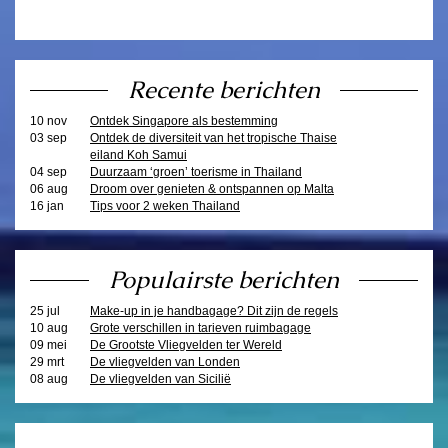
Recente berichten
10 nov
Ontdek Singapore als bestemming
03 sep
Ontdek de diversiteit van het tropische Thaise
eiland Koh Samui
04 sep
Duurzaam ‘groen’ toerisme in Thailand
06 aug
Droom over genieten & ontspannen op Malta
16 jan
Tips voor 2 weken Thailand
Populairste berichten
25 jul
Make-up in je handbagage? Dit zijn de regels
10 aug
Grote verschillen in tarieven ruimbagage
09 mei
De Grootste Vliegvelden ter Wereld
29 mrt
De vliegvelden van Londen
08 aug
De vliegvelden van Sicilië