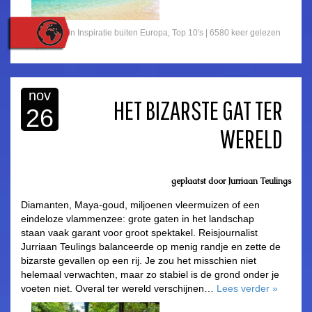
Gepost in
Inspiratie buiten Europa
,
Top 10's
| 6580 keer gelezen
nov
HET BIZARSTE GAT TER
26
WERELD
geplaatst door
Jurriaan Teulings
Diamanten, Maya-goud, miljoenen vleermuizen of een
eindeloze vlammenzee: grote gaten in het landschap
staan vaak garant voor groot spektakel. Reisjournalist
Jurriaan Teulings balanceerde op menig randje en zette de
bizarste gevallen op een rij. Je zou het misschien niet
helemaal verwachten, maar zo stabiel is de grond onder je
voeten niet. Overal ter wereld verschijnen…
Lees verder
»