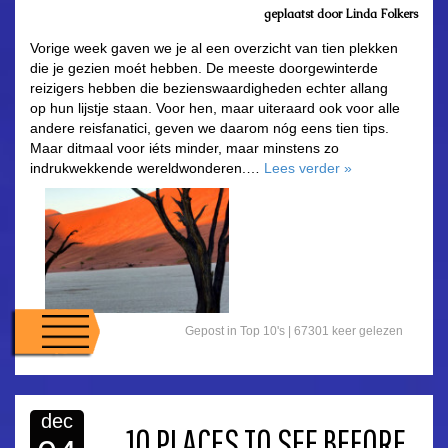
geplaatst door
Linda Folkers
Vorige week gaven we je al een overzicht van tien plekken
die je gezien moét hebben. De meeste doorgewinterde
reizigers hebben die bezienswaardigheden echter allang
op hun lijstje staan. Voor hen, maar uiteraard ook voor alle
andere reisfanatici, geven we daarom nóg eens tien tips.
Maar ditmaal voor iéts minder, maar minstens zo
indrukwekkende wereldwonderen.…
Lees verder
»
Gepost in
Top 10's
| 67301 keer gelezen
dec
10 PLACES TO SEE BEFORE