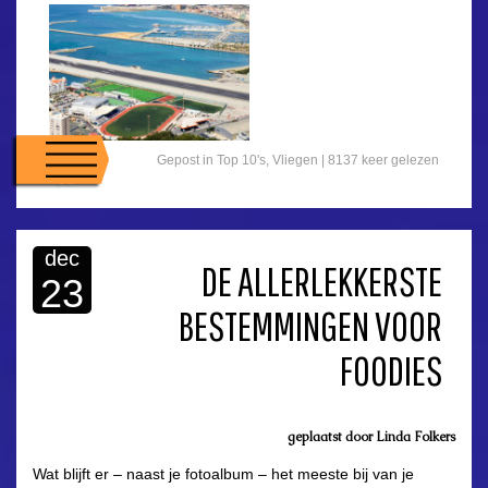
Gepost in
Top 10's
,
Vliegen
| 8137 keer gelezen
dec
DE ALLERLEKKERSTE
23
BESTEMMINGEN VOOR
FOODIES
geplaatst door
Linda Folkers
Wat blijft er – naast je fotoalbum – het meeste bij van je