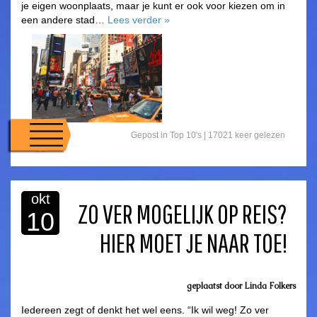
je eigen woonplaats, maar je kunt er ook voor kiezen om in
een andere stad…
Lees verder
»
Gepost in
Top 10's
| 17021 keer gelezen
okt
ZO VER MOGELIJK OP REIS?
10
HIER MOET JE NAAR TOE!
geplaatst door
Linda Folkers
Iedereen zegt of denkt het wel eens. “Ik wil weg! Zo ver