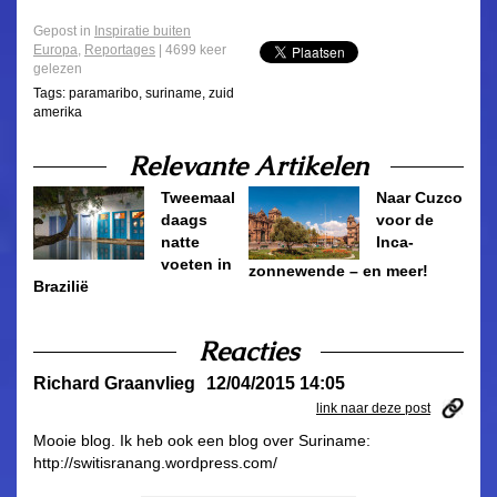
Gepost in
Inspiratie buiten
Europa
,
Reportages
| 4699 keer
gelezen
Tags:
paramaribo
,
suriname
,
zuid
amerika
Relevante Artikelen
Tweemaal
Naar Cuzco
daags
voor de
natte
Inca-
voeten in
zonnewende – en meer!
Brazilië
Reacties
Richard Graanvlieg
12/04/2015 14:05
link naar deze post
Mooie blog. Ik heb ook een blog over Suriname:
http://switisranang.wordpress.com/