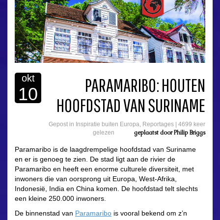
okt
PARAMARIBO: HOUTEN
10
HOOFDSTAD VAN SURINAME
Gepost in
Inspiratie buiten Europa
,
Reportages
|
4699 keer
geplaatst door
Philip Briggs
gelezen
Paramaribo is de laagdrempelige hoofdstad van Suriname
en er is genoeg te zien. De stad ligt aan de rivier de
Paramaribo en heeft een enorme culturele diversiteit, met
inwoners die van oorsprong uit Europa, West-Afrika,
Indonesië, India en China komen. De hoofdstad telt slechts
een kleine 250.000 inwoners.
De binnenstad van
Paramaribo
is vooral bekend om z’n