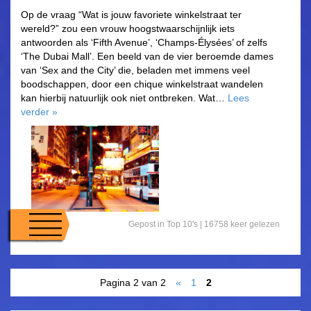
Op de vraag “Wat is jouw favoriete winkelstraat ter
wereld?” zou een vrouw hoogstwaarschijnlijk iets
antwoorden als ‘Fifth Avenue’, ‘Champs-Élysées’ of zelfs
‘The Dubai Mall’. Een beeld van de vier beroemde dames
van ‘Sex and the City’ die, beladen met immens veel
boodschappen, door een chique winkelstraat wandelen
kan hierbij natuurlijk ook niet ontbreken. Wat…
Lees
verder
»
Gepost in
Top 10's
| 16758 keer gelezen
Pagina 2 van 2
«
1
2