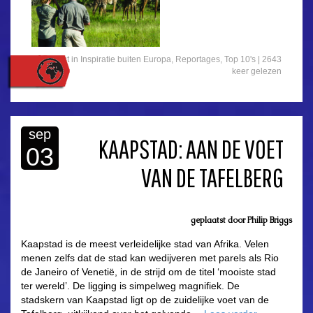
Gepost in
Inspiratie buiten Europa
,
Reportages
,
Top 10's
| 2643
keer gelezen
sep
KAAPSTAD: AAN DE VOET
03
VAN DE TAFELBERG
geplaatst door
Philip Briggs
Kaapstad is de meest verleidelijke stad van Afrika. Velen
menen zelfs dat de stad kan wedijveren met parels als Rio
de Janeiro of Venetië, in de strijd om de titel ‘mooiste stad
ter wereld’. De ligging is simpelweg magnifiek. De
stadskern van Kaapstad ligt op de zuidelijke voet van de