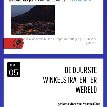
Tafelberg, uitkijkend over het golvende…
Lees verder
»
Gepost in
Inspiratie buiten Europa
,
Reportages
| 31996 keer
gelezen
mei
DE DUURSTE
05
WINKELSTRATEN TER
WERELD
geplaatst door
Suzi Vasques Dias