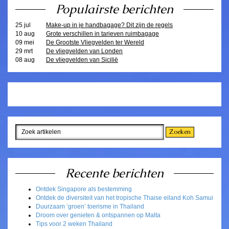
Populairste berichten
25 jul
Make-up in je handbagage? Dit zijn de regels
10 aug
Grote verschillen in tarieven ruimbagage
09 mei
De Grootste Vliegvelden ter Wereld
29 mrt
De vliegvelden van Londen
08 aug
De vliegvelden van Sicilië
Recente berichten
Ontdek Singapore als bestemming
Ontdek de diversiteit van het tropische Thaise eiland Koh Samui
Duurzaam ‘groen’ toerisme in Thailand
Droom over genieten & ontspannen op Malta
Tips voor 2 weken Thailand