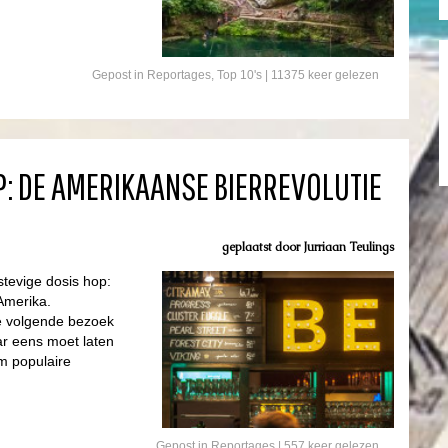
Gepost in
Reportages
,
Top 10's
| 11375 keer gelezen
IP: DE AMERIKAANSE BIERREVOLUTIE
geplaatst door
Jurriaan Teulings
stevige dosis hop:
 Amerika.
 je volgende bezoek
ar eens moet laten
m populaire
Gepost in
Reportages
| 557 keer gelezen