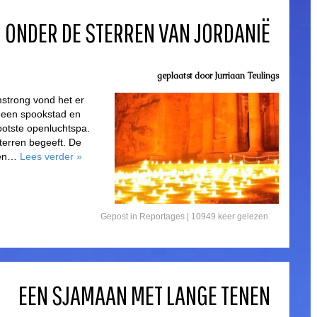
ONDER DE STERREN VAN JORDANIË
geplaatst door
Jurriaan Teulings
mstrong vond het er
r een spookstad en
ootste openluchtspa.
terren begeeft. De
iden…
Lees verder
»
Gepost in
Reportages
| 10949 keer gelezen
EEN SJAMAAN MET LANGE TENEN