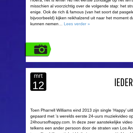
Hoera, het is lente! Nu het eerste zondagje op het terr
misschien al voorzichtig over de volgende stap: het str
enige. Ook de rich & famous (van het soort dat pasg
bijvoorbeeld) kijken reikhalzend uit naar het moment d
kunnen nemen…
Lees verder
»
mrt
IEDER
12
Toen Pharrell Williams eind 2013 zijn single ‘Happy’ ui
gepaard met ’s werelds eerste 24-uurs muziekvideo o
24hoursofhappy.com. In deze zeer aanstekelijke video 
telkens een ander persoon door de straten van Los An