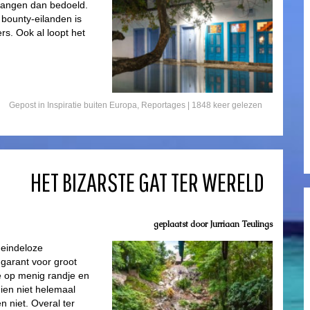
 hangen dan bedoeld.
l bounty-eilanden is
ers. Ook al loopt het
Gepost in
Inspiratie buiten Europa
,
Reportages
| 1848 keer gelezen
HET BIZARSTE GAT TER WERELD
geplaatst door
Jurriaan Teulings
 eindeloze
garant voor groot
de op menig randje en
hien niet helemaal
n niet. Overal ter