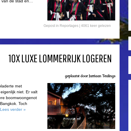
eld van de stad en…
Gepost in
Reportages
| 4061 keer gelezen
10X LUXE LOMMERRIJK LOGEREN
geplaatst door
Jurriaan Teulings
bladerte met
genlijk niet. Er valt
etere boomwoongenot
t Bangkok. Toch
Lees verder
»