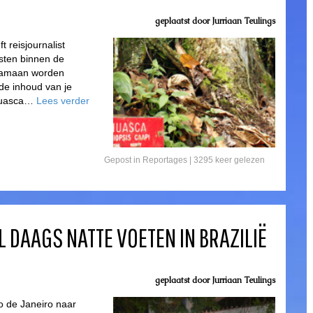
geplaatst door
Jurriaan Teulings
t reisjournalist
sten binnen de
sjamaan worden
de inhoud van je
ahuasca…
Lees verder
Gepost in
Reportages
| 3295 keer gelezen
 DAAGS NATTE VOETEN IN BRAZILIË
geplaatst door
Jurriaan Teulings
io de Janeiro naar