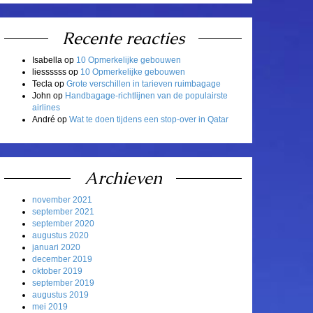
Recente reacties
Isabella
op
10 Opmerkelijke gebouwen
liessssss
op
10 Opmerkelijke gebouwen
Tecla
op
Grote verschillen in tarieven ruimbagage
John
op
Handbagage-richtlijnen van de populairste
airlines
André
op
Wat te doen tijdens een stop-over in Qatar
Archieven
november 2021
september 2021
september 2020
augustus 2020
januari 2020
december 2019
oktober 2019
september 2019
augustus 2019
mei 2019