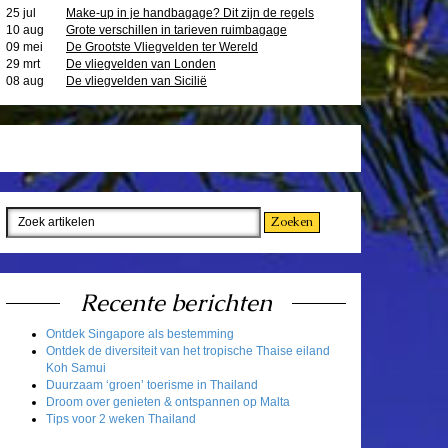
25 jul
Make-up in je handbagage? Dit zijn de regels
10 aug
Grote verschillen in tarieven ruimbagage
09 mei
De Grootste Vliegvelden ter Wereld
29 mrt
De vliegvelden van Londen
08 aug
De vliegvelden van Sicilië
Recente berichten
Ontdek Singapore als bestemming
Ontdek de diversiteit van het tropische Thaise eiland
Koh Samui
Duurzaam ‘groen’ toerisme in Thailand
Droom over genieten & ontspannen op Malta
Tips voor 2 weken Thailand