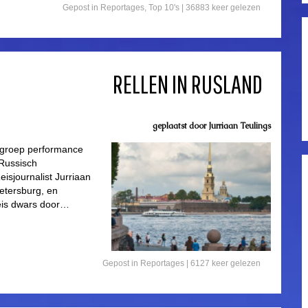
Gepost in
Reportages
,
Top 10's
| 36883 keer gelezen
RELLEN IN RUSLAND
geplaatst door
Jurriaan Teulings
 groep performance
 Russisch
isjournalist Jurriaan
Petersburg, en
reis dwars door…
Gepost in
Reportages
| 6127 keer gelezen