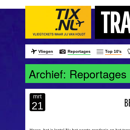
TR
Vliegen
Reportages
Top 10's
Archief: Reportages
mrt
B
21