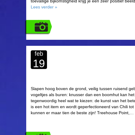
toevallige bijkomstigheid krijg je een zeer positief be
Lees verder
»
feb
19
Slapen hoog boven de grond, veilig tussen ruisend ge
vogeltjes als buren: knusser dan een boomhut kan het ei
tegenwoordig heel wat te kiezen: de kunst van het b
is een hot item en wordt geperfectioneerd van Chili to
kunnen er maar tien de beste zijn! Treehouse Point,…