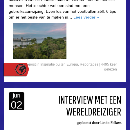
mensen. Het is echter wel een stad met een
gebruiksaanwijzing. Even los van het voetballen zélf: 6 tips
om er het beste van te maken in…
Lees verder
»
Gepost in
Inspiratie buiten Europa
,
Reportages
|
4495 keer
gelezen
jun
INTERVIEW MET EEN
02
WERELDREIZIGER
asdfasdf
geplaatst door
Linda Folkers