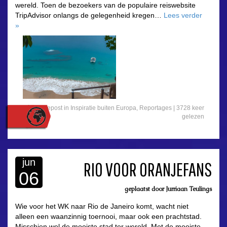
wereld. Toen de bezoekers van de populaire reiswebsite
TripAdvisor onlangs de gelegenheid kregen…
Lees verder
»
Gepost in
Inspiratie buiten Europa
,
Reportages
|
3728 keer
gelezen
jun
RIO VOOR ORANJEFANS
06
geplaatst door
Jurriaan Teulings
asdfasdf
Wie voor het WK naar Rio de Janeiro komt, wacht niet
alleen een waanzinnig toernooi, maar ook een prachtstad.
Misschien wel de mooiste stad ter wereld. Met de mooiste