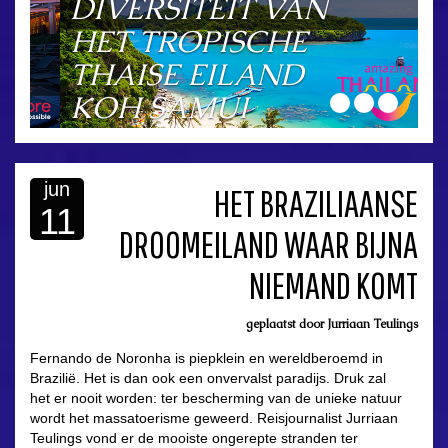
DIVERSITEIT VAN
HET TROPISCHE
THAISE EILAND
KOH SAMUI
jun
HET BRAZILIAANSE
11
DROOMEILAND WAAR BIJNA
asdfasdf
NIEMAND KOMT
geplaatst door
Jurriaan Teulings
Fernando de Noronha is piepklein en wereldberoemd in
Brazilië. Het is dan ook een onvervalst paradijs. Druk zal
het er nooit worden: ter bescherming van de unieke natuur
wordt het massatoerisme geweerd. Reisjournalist Jurriaan
Teulings vond er de mooiste ongerepte stranden ter