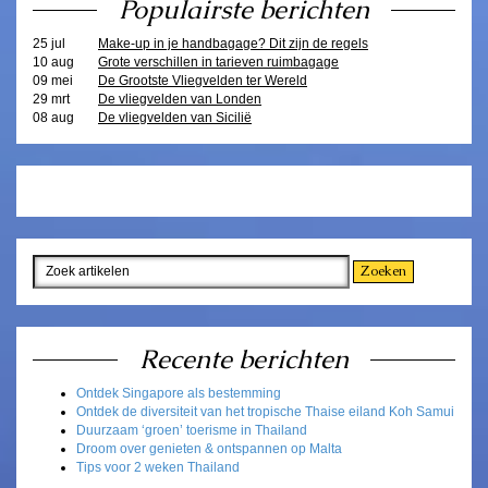
Populairste berichten
25 jul
Make-up in je handbagage? Dit zijn de regels
10 aug
Grote verschillen in tarieven ruimbagage
09 mei
De Grootste Vliegvelden ter Wereld
29 mrt
De vliegvelden van Londen
08 aug
De vliegvelden van Sicilië
Recente berichten
Ontdek Singapore als bestemming
Ontdek de diversiteit van het tropische Thaise eiland Koh Samui
Duurzaam ‘groen’ toerisme in Thailand
Droom over genieten & ontspannen op Malta
Tips voor 2 weken Thailand