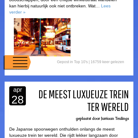
kan hierbij natuurlijk ook niet ontbreken. Wat…
Lees
verder
»
Gepost in
Top 10's
|
16759 keer gelezen
apr
DE MEEST LUXUEUZE TREIN
28
TER WERELD
asdfasdf
geplaatst door
Jurriaan Teulings
De Japanse spoorwegen onthulden onlangs de meest
luxueuze trein ter wereld. Die rijdt lekker langzaam door