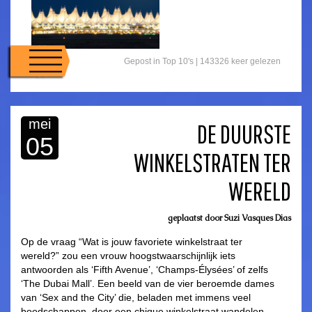
Gepost in
Top 10's
|
143326 keer gelezen
mei
DE DUURSTE
05
WINKELSTRATEN TER
asdfasdf
WERELD
geplaatst door
Suzi Vasques Dias
Op de vraag “Wat is jouw favoriete winkelstraat ter
wereld?” zou een vrouw hoogstwaarschijnlijk iets
antwoorden als ‘Fifth Avenue’, ‘Champs-Élysées’ of zelfs
‘The Dubai Mall’. Een beeld van de vier beroemde dames
van ‘Sex and the City’ die, beladen met immens veel
boodschappen, door een chique winkelstraat wandelen