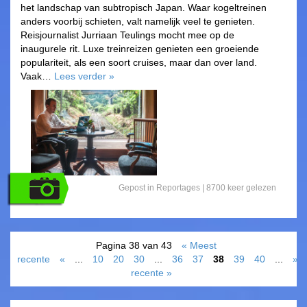
het landschap van subtropisch Japan. Waar kogeltreinen
anders voorbij schieten, valt namelijk veel te genieten.
Reisjournalist Jurriaan Teulings mocht mee op de
inaugurele rit. Luxe treinreizen genieten een groeiende
populariteit, als een soort cruises, maar dan over land.
Vaak…
Lees verder
»
Gepost in
Reportages
|
8700 keer gelezen
Pagina 38 van 43
« Meest
recente
«
...
10
20
30
...
36
37
38
39
40
...
»
recente »