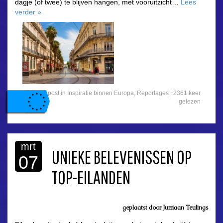
dagje (of twee) te blijven hangen, met vooruitzicht…
Lees
verder
»
Gepost in
Inspiratie binnen Europa
,
Reportages
| 2361 keer
gelezen
mrt
UNIEKE BELEVENISSEN OP
07
TOP-EILANDEN
geplaatst door Jurriaan Teulings