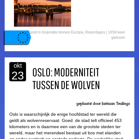
Gepost in
Inspiratie binnen Europa
,
Reportages
| 1658 keer
gelezen
okt
OSLO: MODERNITEIT
23
TUSSEN DE WOLVEN
geplaatst door Jurriaan Teulings
Oslo is waarschijnlijk de enige hoofdstad ter wereld die
geldt als wolvenreservaat. Goed: de stad telt officieel 453
kilometers en is daarmee een van de grootste steden ter
wereld, maar het merendeel bestaat uit bos met elanden
en ander exotisch en onstads gedierte. De werkelijke stad