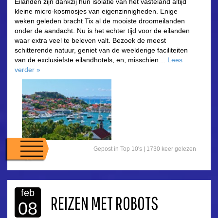
Eilanden zijn dankzij hun isolatie van het vasteland altijd
kleine micro-kosmosjes van eigenzinnigheden. Enige
weken geleden bracht Tix al de mooiste droomeilanden
onder de aandacht. Nu is het echter tijd voor de eilanden
waar extra veel te beleven valt. Bezoek de meest
schitterende natuur, geniet van de weelderige faciliteiten
van de exclusiefste eilandhotels, en, misschien…
Lees
verder
»
Gepost in
Top 10's
| 1730 keer gelezen
feb
REIZEN MET ROBOTS
08