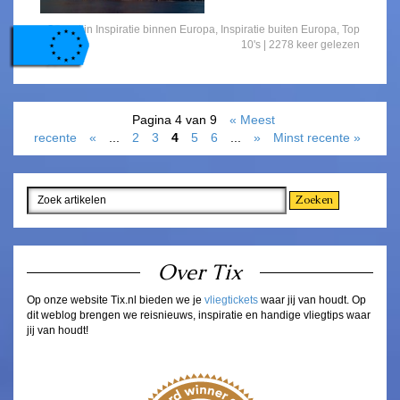
Gepost in
Inspiratie binnen Europa
,
Inspiratie buiten Europa
,
Top
10's
| 2278 keer gelezen
Pagina 4 van 9
« Meest
recente
«
...
2
3
4
5
6
...
»
Minst recente »
Over Tix
Op onze website Tix.nl bieden we je
vliegtickets
waar jij van houdt. Op
dit weblog brengen we reisnieuws, inspiratie en handige vliegtips waar
jij van houdt!