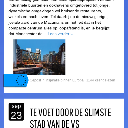
industriele buurten en dokhavens omgetoverd tot jonge,
dynamische omgevingen vol bruisende restaurants,
winkels en nachtleven. Tel daarbij op de nieuwsgierige,
joviale aard van de Macunians en het feit dat in het
compacte centrum alles op loopafstand is, en je begrijpt
dat Manchester de…
Lees verder
»
Gepost in
Inspiratie binnen Europa
| 1144 keer gelezen
sep
TE VOET DOOR DE SLIMSTE
23
STAD VAN DE VS