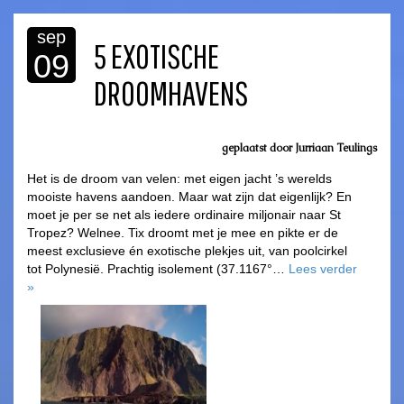
sep
5 EXOTISCHE
09
DROOMHAVENS
geplaatst door Jurriaan Teulings
Het is de droom van velen: met eigen jacht ’s werelds
mooiste havens aandoen. Maar wat zijn dat eigenlijk? En
moet je per se net als iedere ordinaire miljonair naar St
Tropez? Welnee. Tix droomt met je mee en pikte er de
meest exclusieve én exotische plekjes uit, van poolcirkel
tot Polynesië. Prachtig isolement (37.1167°…
Lees verder
»