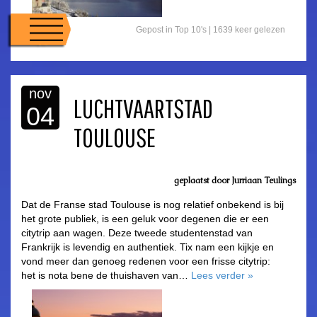
Gepost in
Top 10's
| 1639 keer gelezen
nov
LUCHTVAARTSTAD
04
TOULOUSE
geplaatst door Jurriaan Teulings
Dat de Franse stad Toulouse is nog relatief onbekend is bij
het grote publiek, is een geluk voor degenen die er een
citytrip aan wagen. Deze tweede studentenstad van
Frankrijk is levendig en authentiek. Tix nam een kijkje en
vond meer dan genoeg redenen voor een frisse citytrip:
het is nota bene de thuishaven van…
Lees verder
»