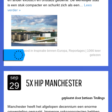
is een stuk compacter en schurkt zich als een…
Lees
verder
»
Gepost in
Inspiratie binnen Europa
,
Reportages
| 1066 keer
gelezen
sep
5X HIP MANCHESTER
29
geplaatst door Jurriaan Teulings
Manchester heeft het afgelopen decennium een enorme
omwenteling gemaakt. Immense opknapprojecten hebben