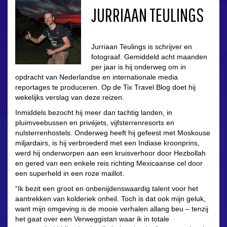
JURRIAAN TEULINGS
Jurriaan Teulings is schrijver en
fotograaf. Gemiddeld acht maanden
per jaar is hij onderweg om in
opdracht van Nederlandse en internationale media
reportages te produceren. Op de Tix Travel Blog doet hij
wekelijks verslag van deze reizen.
Inmiddels bezocht hij meer dan tachtig landen, in
pluimveebussen en privéjets, vijfsterrenresorts en
nulsterrenhostels. Onderweg heeft hij gefeest met Moskouse
miljardairs, is hij verbroederd met een Indiase kroonprins,
werd hij onderworpen aan een kruisverhoor door Hezbollah
en gered van een enkele reis richting Mexicaanse cel door
een superheld in een roze maillot.
“Ik bezit een groot en onbenijdenswaardig talent voor het
aantrekken van kolderiek onheil. Toch is dat ook mijn geluk,
want mijn omgeving is de mooie verhalen allang beu – tenzij
het gaat over een Verweggistan waar ik in totale