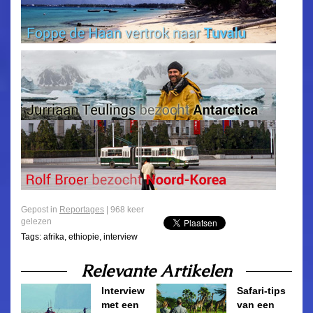
Gepost in
Reportages
| 968 keer
gelezen
Tags:
afrika
,
ethiopie
,
interview
Relevante Artikelen
Interview
Safari-tips
met een
van een