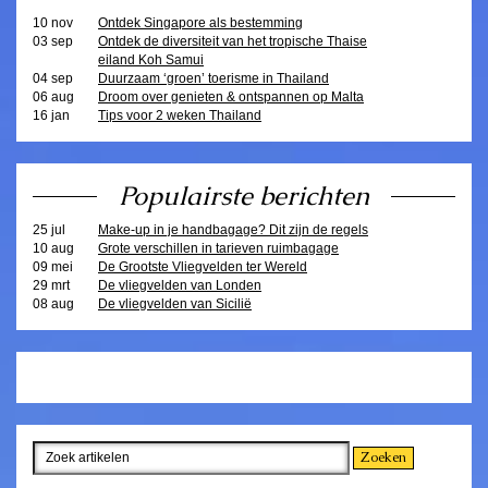
10 nov
Ontdek Singapore als bestemming
03 sep
Ontdek de diversiteit van het tropische Thaise
eiland Koh Samui
04 sep
Duurzaam ‘groen’ toerisme in Thailand
06 aug
Droom over genieten & ontspannen op Malta
16 jan
Tips voor 2 weken Thailand
Populairste berichten
25 jul
Make-up in je handbagage? Dit zijn de regels
10 aug
Grote verschillen in tarieven ruimbagage
09 mei
De Grootste Vliegvelden ter Wereld
29 mrt
De vliegvelden van Londen
08 aug
De vliegvelden van Sicilië