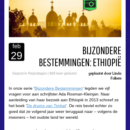
feb
BIJZONDERE
29
BESTEMMINGEN: ETHIOPIË
geplaatst door
Linda
Gepost in
Reportages
|
968 keer gelezen
Folkers
In onze serie ‘
Bijzondere Bestemmingen
‘ legden we vijf
vragen voor aan schrijfster Ada Rosman-Kleinjan. Naar
aanleiding van haar bezoek aan Ethiopië in 2013 schreef ze
het boek ‘
De drums van Timkat
‘. De reis beviel echter zo
goed dat ze volgend jaar weer teruggaat naar – volgens de
inwoners – het oudste land ter wereld.