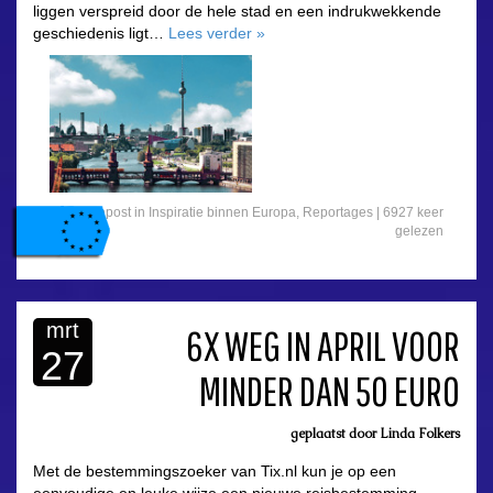
liggen verspreid door de hele stad en een indrukwekkende
geschiedenis ligt…
Lees verder
»
Gepost in
Inspiratie binnen Europa
,
Reportages
|
6927 keer
gelezen
mrt
6X WEG IN APRIL VOOR
27
MINDER DAN 50 EURO
asdfasdf
geplaatst door
Linda Folkers
Met de bestemmingszoeker van Tix.nl kun je op een
eenvoudige en leuke wijze een nieuwe reisbestemming