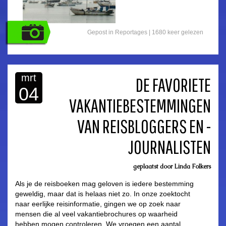
Gepost in
Reportages
|
1680 keer gelezen
mrt
DE FAVORIETE
04
VAKANTIEBESTEMMINGEN
asdfasdf
VAN REISBLOGGERS EN -
JOURNALISTEN
geplaatst door
Linda Folkers
Als je de reisboeken mag geloven is iedere bestemming
geweldig, maar dat is helaas niet zo. In onze zoektocht
naar eerlijke reisinformatie, gingen we op zoek naar
mensen die al veel vakantiebrochures op waarheid
hebben mogen controleren. We vroegen een aantal