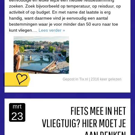
zoeken. Zoek bijvoorbeeld op temperatuur, op reisduur, op
activiteit of op budget. En met name dat laatste is erg
handig, want daarmee vind je eenvoudig een aantal
bestemmingen waar je voor minder dan 50 euro naar toe
kunt vliegen.…
Lees verder
»
Gepost in
Tix.nl
|
2316 keer gelezen
mrt
FIETS MEE IN HET
23
VLIEGTUIG? HIER MOET JE
asdfasdf