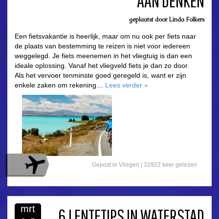
AAN DENKEN
geplaatst door
Linda Folkers
Een fietsvakantie is heerlijk, maar om nu ook per fiets naar
de plaats van bestemming te reizen is niet voor iedereen
weggelegd. Je fiets meenemen in het vliegtuig is dan een
ideale oplossing. Vanaf het vliegveld fiets je dan zo door.
Als het vervoer tenminste goed geregeld is, want er zijn
enkele zaken om rekening…
Lees verder
»
Gepost in
Vliegen
|
32922 keer gelezen
mrt
6 LENTETIPS IN WATERSTAD