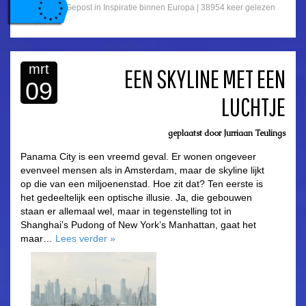
Gepost in
Inspiratie binnen Europa
|
38954 keer gelezen
mrt
EEN SKYLINE MET EEN
09
LUCHTJE
asdfasdf
geplaatst door
Jurriaan Teulings
Panama City is een vreemd geval. Er wonen ongeveer
evenveel mensen als in Amsterdam, maar de skyline lijkt
op die van een miljoenenstad. Hoe zit dat? Ten eerste is
het gedeeltelijk een optische illusie. Ja, die gebouwen
staan er allemaal wel, maar in tegenstelling tot in
Shanghai’s Pudong of New York’s Manhattan, gaat het
maar…
Lees verder
»