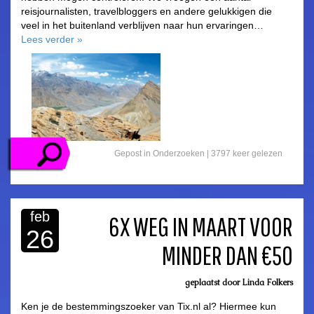
reisjournalisten, travelbloggers en andere gelukkigen die
veel in het buitenland verblijven naar hun ervaringen…
Lees verder
»
Gepost in
Onderzoeken
|
3797 keer gelezen
feb
6X WEG IN MAART VOOR
26
MINDER DAN €50
asdfasdf
geplaatst door
Linda Folkers
Ken je de bestemmingszoeker van Tix.nl al? Hiermee kun