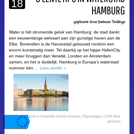
18
HAMBURG
asdfasdf
geplaatst door
Jurriaan Teulings
Water is hét stromende geluk van Hamburg: de stad dankt
een eeuwenlange welvaart aan zijn gunstige haven aan de
Elbe. Bovendien is de Hanzestad gebouwd rondom een
enorm kunstmatig meer. Tel daarbij op het hippe HafenCity
en meer bruggen dan Venetië, Londen en Amsterdam
samen, en het is duidelijk: Hamburg is Europa’s waterstad
nummer één.…
Lees verder
»
Gepost in
Inspiratie binnen Europa
,
Reportages
|
1954 keer
gelezen