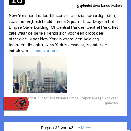
geplaatst door
Linda Folkers
asdfasdf
New York heeft natuurlijk iconische bezienswaardigheden,
zoals het Vrijheidsbeeld, Times Square, Broadway en het
Empire State Building. Of Central Park en Central Perk, het
café waar de serie Friends zich voor een groot deel
afspeelde. Maar New York is vooral een beleving.
Iedereen die ooit in New York is geweest, is onder de
indruk van…
Lees verder
»
Gepost in
Inspiratie buiten Europa
,
Reportages
|
4522 keer
gelezen
Pagina 32 van 43
« Meest