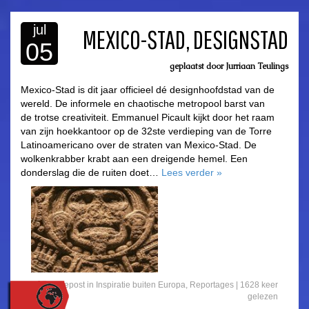
jul
MEXICO-STAD, DESIGNSTAD
05
geplaatst door
Jurriaan Teulings
asdfasdf
Mexico-Stad is dit jaar officieel dé designhoofdstad van de
wereld. De informele en chaotische metropool barst van
de trotse creativiteit. Emmanuel Picault kijkt door het raam
van zijn hoekkantoor op de 32ste verdieping van de Torre
Latinoamericano over de straten van Mexico-Stad. De
wolkenkrabber krabt aan een dreigende hemel. Een
donderslag die de ruiten doet…
Lees verder
»
Gepost in
Inspiratie buiten Europa
,
Reportages
|
1628 keer
gelezen