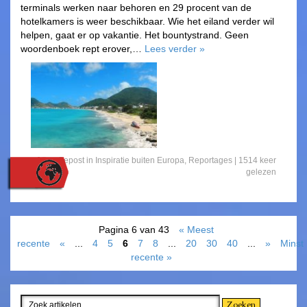
terminals werken naar behoren en 29 procent van de
hotelkamers is weer beschikbaar. Wie het eiland verder wil
helpen, gaat er op vakantie. Het bountystrand. Geen
woordenboek rept erover,…
Lees verder
»
Gepost in
Inspiratie buiten Europa
,
Reportages
|
1514 keer
gelezen
Pagina 6 van 43
« Meest
recente
«
...
4
5
6
7
8
...
20
30
40
...
»
Minst
recente »