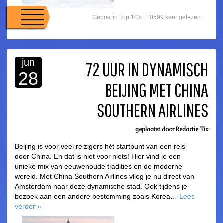
Gepost in
Top 10's
|
10599 keer gelezen
jun
72 UUR IN DYNAMISCH
28
BEIJING MET CHINA
asdfasdf
SOUTHERN AIRLINES
geplaatst door
Redactie Tix
Beijing is voor veel reizigers hét startpunt van een reis
door China. En dat is niet voor niets! Hier vind je een
unieke mix van eeuwenoude tradities en de moderne
wereld. Met China Southern Airlines vlieg je nu direct van
Amsterdam naar deze dynamische stad. Ook tijdens je
bezoek aan een andere bestemming zoals Korea…
Lees
verder
»