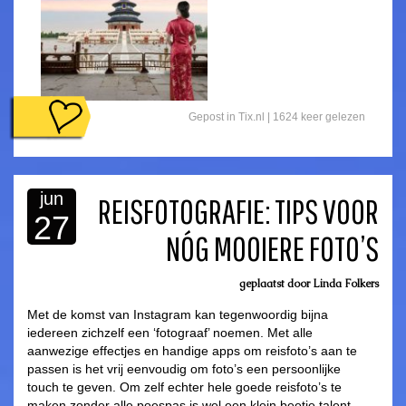
Gepost in
Tix.nl
|
1624 keer gelezen
jun
REISFOTOGRAFIE: TIPS VOOR
27
NÓG MOOIERE FOTO’S
asdfasdf
geplaatst door
Linda Folkers
Met de komst van Instagram kan tegenwoordig bijna
iedereen zichzelf een ‘fotograaf’ noemen. Met alle
aanwezige effectjes en handige apps om reisfoto’s aan te
passen is het vrij eenvoudig om foto’s een persoonlijke
touch te geven. Om zelf echter hele goede reisfoto’s te
maken zonder alle poespas is wel een klein beetje talent,