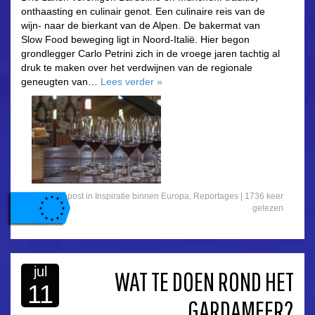
onthaasting en culinair genot. Een culinaire reis van de
wijn- naar de bierkant van de Alpen. De bakermat van
Slow Food beweging ligt in Noord-Italië. Hier begon
grondlegger Carlo Petrini zich in de vroege jaren tachtig al
druk te maken over het verdwijnen van de regionale
geneugten van…
Lees verder
»
Gepost in
Inspiratie binnen Europa
,
Reportages
|
1736 keer
gelezen
jul
WAT TE DOEN ROND HET
11
GARDAMEER?
asdfasdf