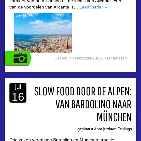
karakter van de alicantinos – de locals van Alicante. Eén
van de voordelen van Alicante is…
Lees verder
»
Gepost in
Reportages
|
3236 keer gelezen
jul
SLOW FOOD DOOR DE ALPEN:
16
VAN BARDOLINO NAAR
asdfasdf
MÜNCHEN
geplaatst door
Jurriaan Teulings
Drie zaken verenigen Bardolino en München: traditie,