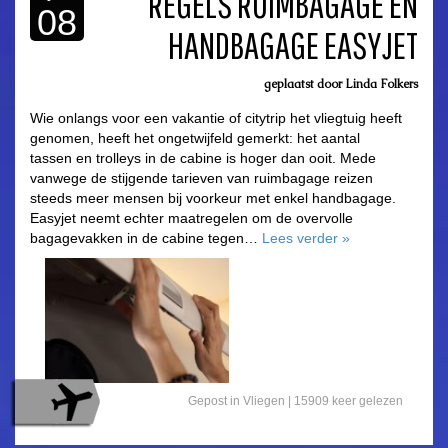
REGELS RUIMBAGAGE EN
08
HANDBAGAGE EASYJET
asdfasdf
geplaatst door
Linda Folkers
Wie onlangs voor een vakantie of citytrip het vliegtuig heeft
genomen, heeft het ongetwijfeld gemerkt: het aantal
tassen en trolleys in de cabine is hoger dan ooit. Mede
vanwege de stijgende tarieven van ruimbagage reizen
steeds meer mensen bij voorkeur met enkel handbagage.
Easyjet neemt echter maatregelen om de overvolle
bagagevakken in de cabine tegen…
Lees verder
»
Gepost in
Vliegen
|
15909 keer gelezen