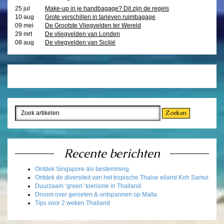
25 jul
Make-up in je handbagage? Dit zijn de regels
10 aug
Grote verschillen in tarieven ruimbagage
09 mei
De Grootste Vliegvelden ter Wereld
29 mrt
De vliegvelden van Londen
08 aug
De vliegvelden van Sicilië
Recente berichten
Ontdek Singapore als bestemming
Ontdek de diversiteit van het tropische Thaise eiland Koh Samui
Duurzaam ‘groen’ toerisme in Thailand
Droom over genieten & ontspannen op Malta
Tips voor 2 weken Thailand