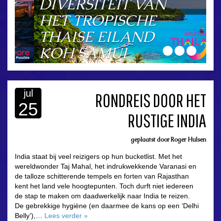
DIVERSITEIT VAN
HET TROPISCHE
THAISE EILAND
KOH SAMUI
jul
RONDREIS DOOR HET
25
RUSTIGE INDIA
asdfasdf
geplaatst door
Roger Hulsen
India staat bij veel reizigers op hun bucketlist. Met het
wereldwonder Taj Mahal, het indrukwekkende Varanasi en
de talloze schitterende tempels en forten van Rajasthan
kent het land vele hoogtepunten. Toch durft niet iedereen
de stap te maken om daadwerkelijk naar India te reizen.
De gebrekkige hygiëne (en daarmee de kans op een ‘Delhi
Belly’),…
Lees verder
»