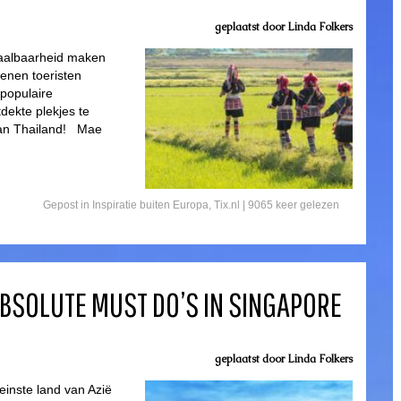
geplaatst door
Linda Folkers
etaalbaarheid maken
oenen toeristen
 populaire
dekte plekjes te
van Thailand! Mae
Gepost in
Inspiratie buiten Europa
,
Tix.nl
| 9065 keer gelezen
ABSOLUTE MUST DO’S IN SINGAPORE
geplaatst door
Linda Folkers
einste land van Azië