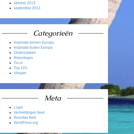
oktober 2013
september 2013
Categorieën
Inspiratie binnen Europa
Inspiratie buiten Europa
Onderzoeken
Reportages
Tix.nl
Top 10's
Vliegen
Meta
Login
Vermeldingen feed
Reacties feed
WordPress.org