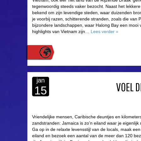
Vietnam, ook wel ‘het land van de Rijzende Draak’ ge
tegenwoordig steeds vaker bezocht. Naast het lekkere
bekend om zijn levendige steden, waar duizenden br
je voorbij razen, schitterende stranden, zoals die van
bijzondere landschappen, waar Halong Bay een mooi v
highlights van Vietnam zijn…
Lees verder
»
jan
VOEL D
15
Vriendelijke mensen, Caribische deuntjes en kilometer
zandstranden: Jamaica is zo’n eiland waar je eigenlijk 
Ga op in de relaxte levensstijl van de locals, maak een
eiland en bezoek een aantal van de meer dan 120 be