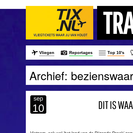
TR
Vliegen
Reportages
Top 10's
Archief: bezienswaa
sep
DIT IS WA
10