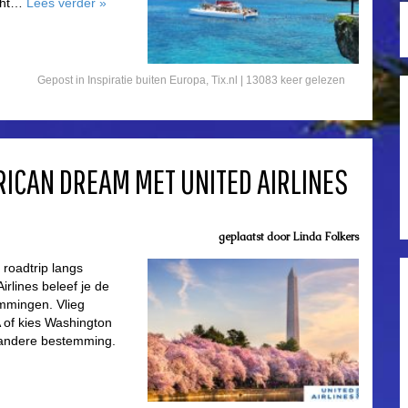
écht…
Lees verder
»
Gepost in
Inspiratie buiten Europa
,
Tix.nl
| 13083 keer gelezen
RICAN DREAM MET UNITED AIRLINES
geplaatst door
Linda Folkers
roadtrip langs
rlines beleef je de
mmingen. Vlieg
 of kies Washington
n andere bestemming.