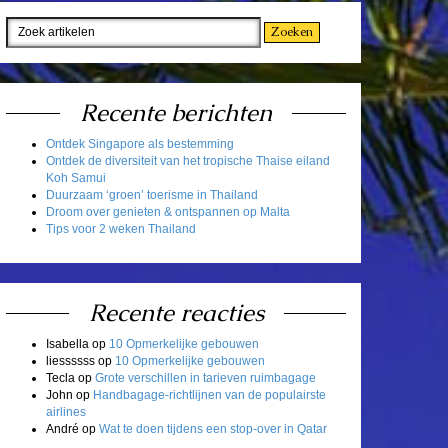
Recente berichten
Ontdek Singapore als bestemming
Ontdek de diversiteit van het tropische Thaise eiland
Koh Samui
Duurzaam ‘groen’ toerisme in Thailand
Droom over genieten & ontspannen op Malta
Tips voor 2 weken Thailand
Recente reacties
Isabella
op
10 Opmerkelijke gebouwen
liessssss
op
10 Opmerkelijke gebouwen
Tecla
op
Grote verschillen in tarieven ruimbagage
John
op
Handbagage-richtlijnen van de populairste
airlines
André
op
Wat te doen tijdens een stop-over in Qatar