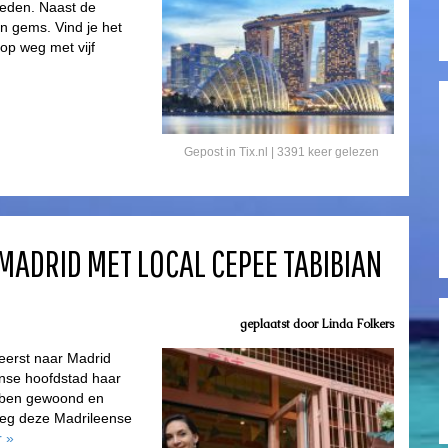
heden. Naast de
en gems. Vind je het
 op weg met vijf
Gepost in
Tix.nl
| 3391 keer gelezen
 MADRID MET LOCAL CEPEE TABIBIAN
geplaatst door
Linda Folkers
eerst naar Madrid
nse hoofdstad haar
ebben gewoond en
roeg deze Madrileense
r
»