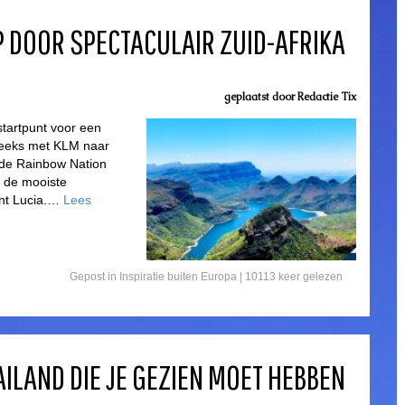
P DOOR SPECTACULAIR ZUID-AFRIKA
geplaatst door
Redactie Tix
startpunt voor een
treeks met KLM naar
 de Rainbow Nation
ia de mooiste
aint Lucia.…
Lees
Gepost in
Inspiratie buiten Europa
| 10113 keer gelezen
AILAND DIE JE GEZIEN MOET HEBBEN