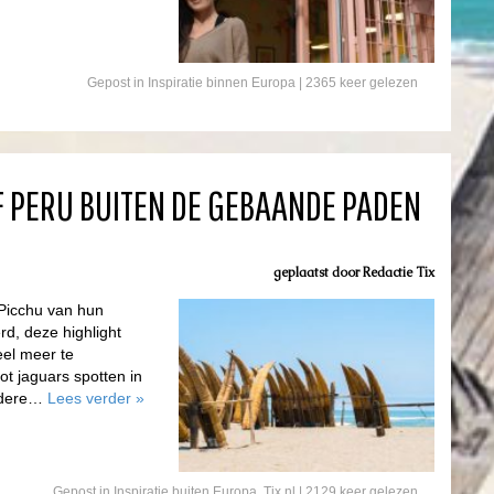
Gepost in
Inspiratie binnen Europa
| 2365 keer gelezen
F PERU BUITEN DE GEBAANDE PADEN
geplaatst door
Redactie Tix
Picchu van hun
rd, deze highlight
eel meer te
ot jaguars spotten in
andere…
Lees verder
»
Gepost in
Inspiratie buiten Europa
,
Tix.nl
| 2129 keer gelezen