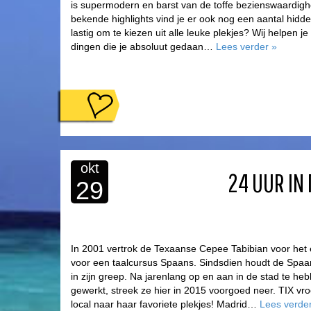
is supermodern en barst van de toffe bezienswaardig
bekende highlights vind je er ook nog een aantal hidd
lastig om te kiezen uit alle leuke plekjes? Wij helpen je
dingen die je absoluut gedaan…
Lees verder
»
okt
24 UUR IN
29
In 2001 vertrok de Texaanse Cepee Tabibian voor het 
voor een taalcursus Spaans. Sindsdien houdt de Spaa
in zijn greep. Na jarenlang op en aan in de stad te h
gewerkt, streek ze hier in 2015 voorgoed neer. TIX v
local naar haar favoriete plekjes! Madrid…
Lees verde