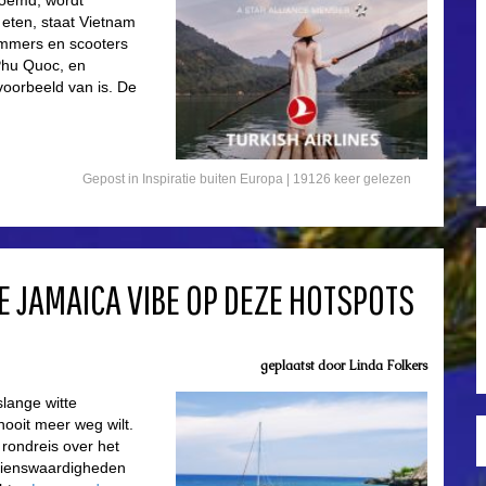
noemd, wordt
 eten, staat Vietnam
ommers en scooters
 Phu Quoc, en
oorbeeld van is. De
Gepost in
Inspiratie buiten Europa
| 19126 keer gelezen
E JAMAICA VIBE OP DEZE HOTSPOTS
geplaatst door
Linda Folkers
slange witte
nooit meer weg wilt.
 rondreis over het
zienswaardigheden