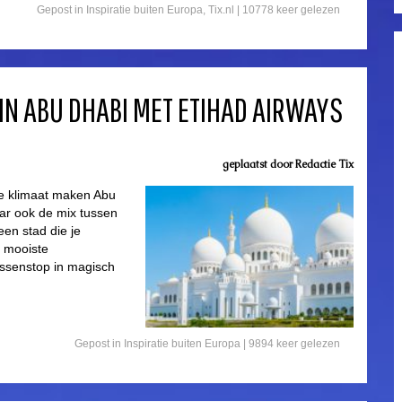
Gepost in
Inspiratie buiten Europa
,
Tix.nl
| 10778 keer gelezen
IN ABU DHABI MET ETIHAD AIRWAYS
geplaatst door
Redactie Tix
de klimaat maken Abu
ar ook de mix tussen
een stad die je
e mooiste
ssenstop in magisch
Gepost in
Inspiratie buiten Europa
| 9894 keer gelezen